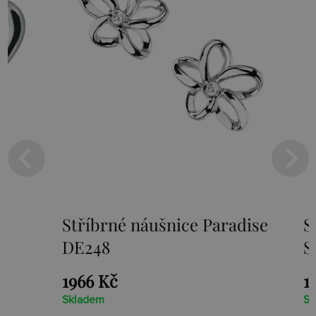
Stříbrné náušnice Paradise
Stříbr
DE248
Scintil
1966 Kč
1405 K
Skladem
Skladem