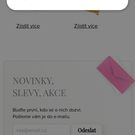
Zjistit více
Zjistit více
NOVINKY,
SLEVY, AKCE
Buďte první, kdo se o nich dozví.
Pošleme vám je do e-mailu.
Odeslat