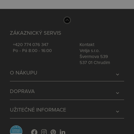
ZÁKAZNICKÝ SERVIS
+420 774 076 347
Kontakt
Po - Pá 8:00 - 16:00
Velija s.r.o.
Švermova 539
537 01 Chrudim
O NÁKUPU
expand_more
DOPRAVA
expand_more
UŽITEČNÉ INFORMACE
expand_more