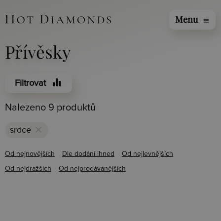
Menu
menu
Přívěsky
equalizer
Filtrovat
Nalezeno 9 produktů
clear
srdce
Od nejnovějších
Dle dodání ihned
Od nejlevnějších
Od nejdražších
Od nejprodávanějších