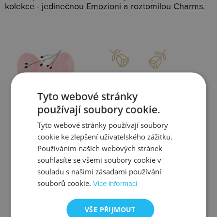
kolekce - jedinečnou
Emozioni
a roztomilou
Charms
.
Slevy
Doprava
Tyto webové stránky
používají soubory cookie.
Tyto webové stránky používají soubory
Zjistit více
Zjistit více
cookie ke zlepšení uživatelského zážitku.
Používáním našich webových stránek
souhlasíte se všemi soubory cookie v
souladu s našimi zásadami používání
souborů cookie.
Více informací
Kontrola
Výměna
VŠE PŘIJMOUT