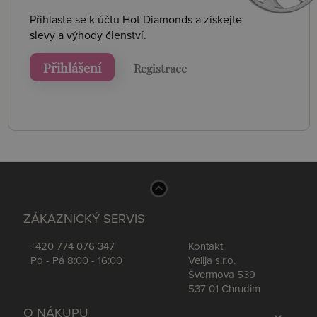
Přihlaste se k účtu Hot Diamonds a získejte
slevy a výhody členství.
Přihlášení
Registrace
ZÁKAZNICKÝ SERVIS
+420 774 076 347
Kontakt
Po - Pá 8:00 - 16:00
Velija s.r.o.
Švermova 539
537 01 Chrudim
O NÁKUPU