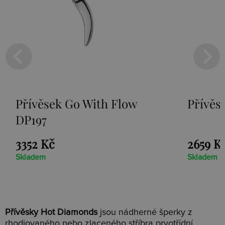
Přívěsek Go With Flow
Přívěs
DP197
3352 Kč
2659 K
Skladem
Skladem
Přívěsky Hot Diamonds
jsou nádherné šperky z
rhodiovaného nebo zlaceného stříbra prvotřídní