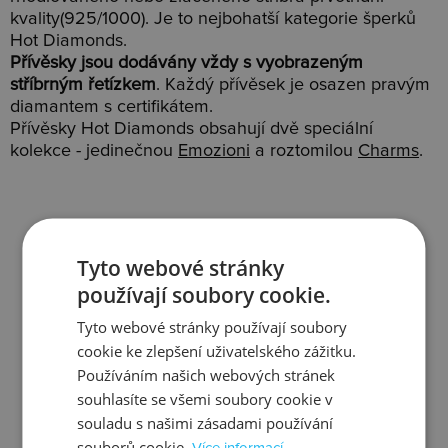
kvality(925/1000). Je to nejbohatší kategorie šperků
Hot Diamonds.
Přívěsky jsou dodávány vždy s vyobrazeným
stříbrným řetízkem
. Každý přívěsek je osazen pravým
diamantem s certifikátem.
Přívěsky Hot Diamonds obsahují dvě speciální
kolekce - jedinečnou
Emozioni
a roztomilou
Charms
.
Tyto webové stránky
Slevy
Doprava
používají soubory cookie.
Tyto webové stránky používají soubory
cookie ke zlepšení uživatelského zážitku.
Používáním našich webových stránek
souhlasíte se všemi soubory cookie v
Zjistit více
Zjistit více
souladu s našimi zásadami používání
souborů cookie.
Více informací