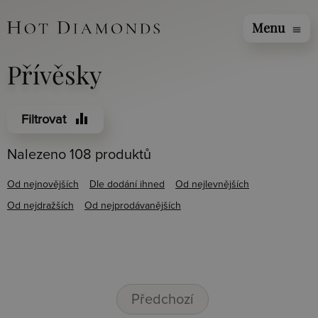
Menu
menu
Přívěsky
equalizer
Filtrovat
Nalezeno 108 produktů
Od nejnovějších
Dle dodání ihned
Od nejlevnějších
Od nejdražších
Od nejprodávanějších
Předchozí