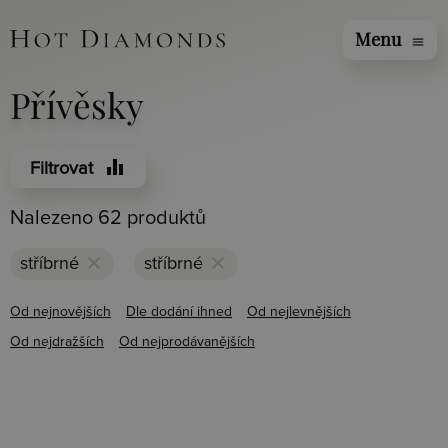
Menu
menu
Přívěsky
equalizer
Filtrovat
Nalezeno 62 produktů
clear
clear
stříbrné
stříbrné
Od nejnovějších
Dle dodání ihned
Od nejlevnějších
Od nejdražších
Od nejprodávanějších