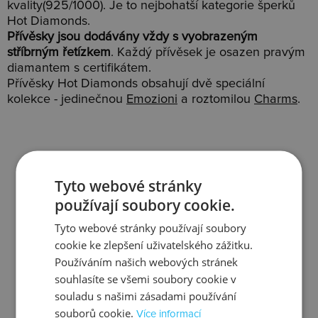
kvality(925/1000). Je to nejbohatší kategorie šperků
Hot Diamonds.
Přívěsky jsou dodávány vždy s vyobrazeným
stříbrným řetízkem
. Každý přívěsek je osazen pravým
diamantem s certifikátem.
Přívěsky Hot Diamonds obsahují dvě speciální
kolekce - jedinečnou
Emozioni
a roztomilou
Charms
.
Tyto webové stránky
Slevy
Doprava
používají soubory cookie.
Tyto webové stránky používají soubory
cookie ke zlepšení uživatelského zážitku.
Používáním našich webových stránek
souhlasíte se všemi soubory cookie v
Zjistit více
Zjistit více
souladu s našimi zásadami používání
souborů cookie.
Více informací