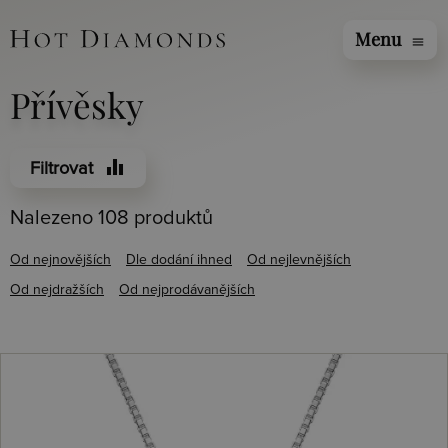
Menu
menu
Přívěsky
equalizer
Filtrovat
Nalezeno 108 produktů
Od nejnovějších
Dle dodání ihned
Od nejlevnějších
Od nejdražších
Od nejprodávanějších