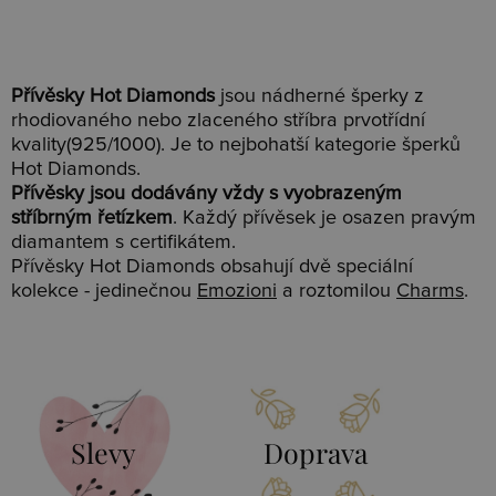
Přívěsky Hot Diamonds
jsou nádherné šperky z
rhodiovaného nebo zlaceného stříbra prvotřídní
kvality(925/1000). Je to nejbohatší kategorie šperků
Hot Diamonds.
Přívěsky jsou dodávány vždy s vyobrazeným
stříbrným řetízkem
. Každý přívěsek je osazen pravým
diamantem s certifikátem.
Přívěsky Hot Diamonds obsahují dvě speciální
kolekce - jedinečnou
Emozioni
a roztomilou
Charms
.
Slevy
Doprava