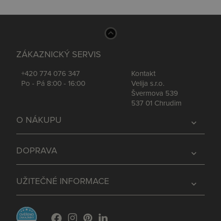
ZÁKAZNICKÝ SERVIS
+420 774 076 347
Kontakt
Po - Pá 8:00 - 16:00
Velija s.r.o.
Švermova 539
537 01 Chrudim
O NÁKUPU
expand_more
DOPRAVA
expand_more
UŽITEČNÉ INFORMACE
expand_more