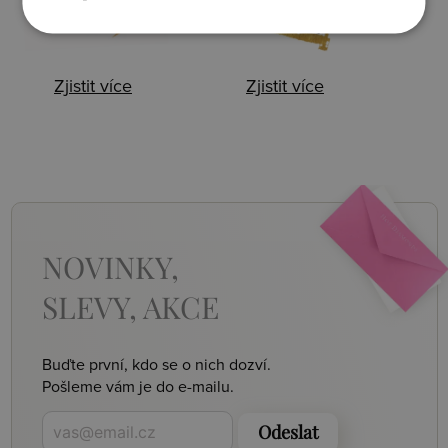
Zjistit více
Zjistit více
NOVINKY,
SLEVY, AKCE
Buďte první, kdo se o nich dozví.
Pošleme vám je do e-mailu.
Odeslat