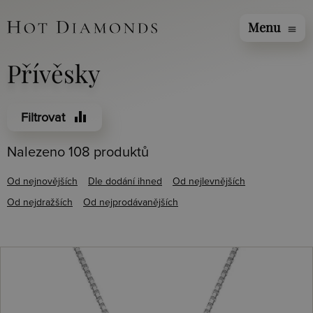
Menu
menu
Přívěsky
equalizer
Filtrovat
Nalezeno 108 produktů
Od nejnovějších
Dle dodání ihned
Od nejlevnějších
Od nejdražších
Od nejprodávanějších