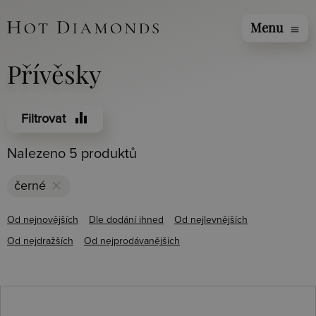
Menu
menu
Přívěsky
equalizer
Filtrovat
Nalezeno 5 produktů
clear
černé
Od nejnovějších
Dle dodání ihned
Od nejlevnějších
Od nejdražších
Od nejprodávanějších