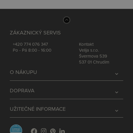
ZÁKAZNICKÝ SERVIS
+420 774 076 347
Kontakt
Po - Pá 8:00 - 16:00
Velija s.r.o.
Švermova 539
537 01 Chrudim
O NÁKUPU
expand_more
DOPRAVA
expand_more
UŽITEČNÉ INFORMACE
expand_more