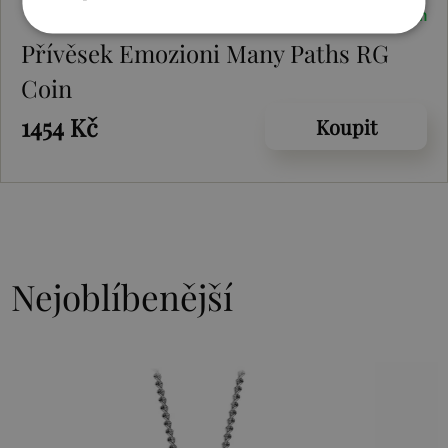
Skladem
Přívěsek Emozioni Many Paths RG
Coin
1454 Kč
Koupit
Nejoblíbenější