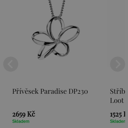
Přívěsek Paradise DP230
Stříbr
Loot D
2659 Kč
1525 Kč
Skladem
Skladem