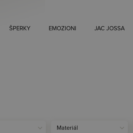
ŠPERKY
EMOZIONI
JAC JOSSA
expand_more
expand_more
Materiál