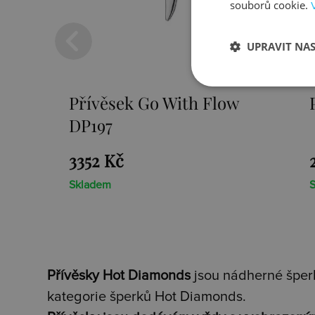
souborů cookie.
UPRAVIT NA
Přívěsek Paradise DP230
2659 Kč
Skladem
Přívěsky Hot Diamonds
jsou nádherné šperk
kategorie šperků Hot Diamonds.