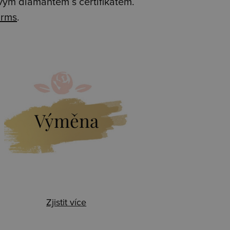
avým diamantem s certifikátem.
rms
.
Výměna
Zjistit více