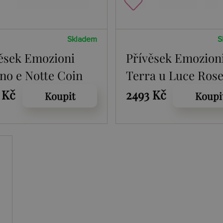
Skladem
S
ěsek Emozioni
Přívěsek Emozion
no e Notte Coin
Terra u Luce Ros
Gold Coin
 Kč
2493 Kč
Koupit
Koupi