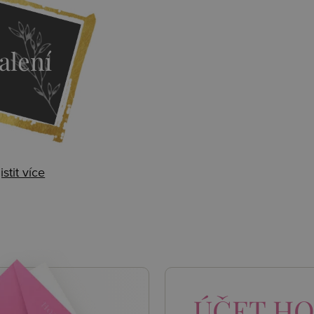
alení
istit více
 AKCE
ÚČET
HO