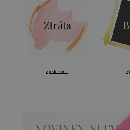
Ztráta
B
Zjistit více
Zj
NOVINKY,
SLEVY,