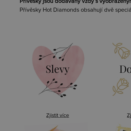
Přívěsky jsou dodávány vždy s vyobrazený
Přívěsky Hot Diamonds obsahují dvě speciá
Slevy
Do
Zjistit více
Zj