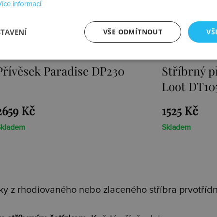
Více informací
STAVENÍ
VŠE ODMÍTNOUT
VŠ
Stříbrný přívěsek Sunken
Přívěsek E
Loot DT105
1525 Kč
1467 Kč
Skladem
Skladem
y z rhodiovaného nebo zlaceného stříbra prvotřídní