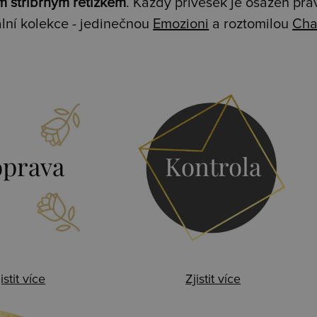
m stříbrným řetízkem
. Každý přívěsek je osazen pr
lní kolekce - jedinečnou
Emozioni
a roztomilou
Cha
prava
Kontrola
istit více
Zjistit více