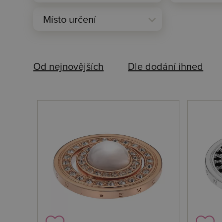
expand_more
Místo určení
Od nejnovějších
Dle dodání ihned