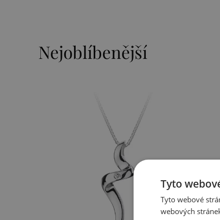
Nejoblíbenější
Tyto webové
Tyto webové strán
webových stránek