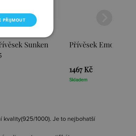
E PŘIJMOUT
mozioni Ice Coin
Přívěsek Emozioni F
Coin
1467 Kč
Skladem
 kvality(925/1000). Je to nejbohatší