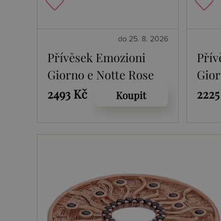
do 25. 8. 2026
Přívěsek Emozioni
Přív
Giorno e Notte Rose
Gior
Gold Coin
2493 Kč
2225
Koupit