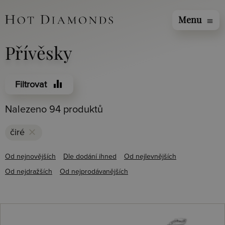
Menu
menu
Přívěsky
equalizer
Filtrovat
Nalezeno 94 produktů
clear
čiré
Od nejnovějších
Dle dodání ihned
Od nejlevnějších
Od nejdražších
Od nejprodávanějších