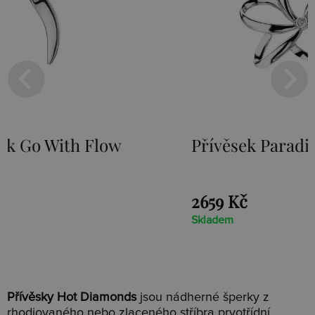
Přívěsek Paradise DP230
Stří
Loot
2659 Kč
1525
Skladem
Sklad
Přívěsky Hot Diamonds
jsou nádherné šperky z
rhodiovaného nebo zlaceného stříbra prvotřídní