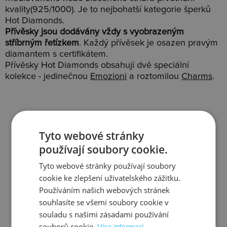
kvality(925/1000). Je to nejbohatší kategorie šperků
Hot Diamonds.
Přívěsky jsou dodávány vždy s vyobrazeným
stříbrným řetízkem
. Každý přívěsek je osazen pravým
diamantem s certifikátem.
Přívěsky Hot Diamonds obsahují dvě speciální
kolekce - jedinečnou
Emozioni
a roztomilou
Charms
.
Tyto webové stránky
Slevy
Doprava
používají soubory cookie.
Tyto webové stránky používají soubory
cookie ke zlepšení uživatelského zážitku.
Používáním našich webových stránek
souhlasíte se všemi soubory cookie v
Zjistit více
Zjistit více
souladu s našimi zásadami používání
souborů cookie.
Více informací