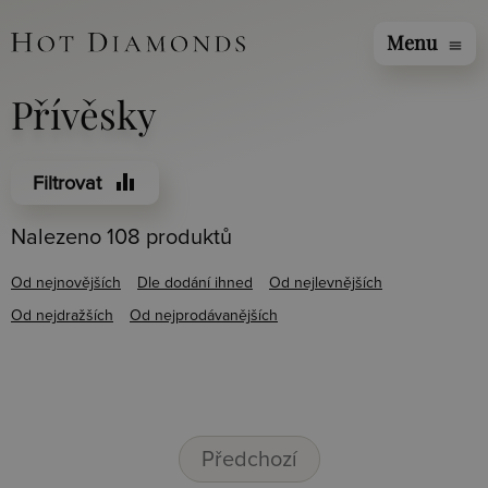
Menu
menu
Přívěsky
equalizer
Filtrovat
Nalezeno 108 produktů
Od nejnovějších
Dle dodání ihned
Od nejlevnějších
Od nejdražších
Od nejprodávanějších
Předchozí