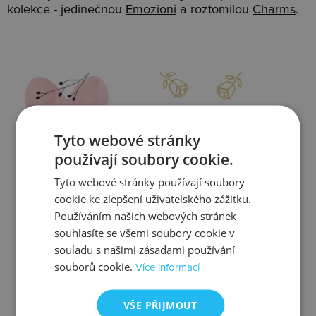
kolekce - jedinečnou
Emozioni
a roztomilou
Charms
.
Slevy
Doprava
Tyto webové stránky
používají soubory cookie.
Tyto webové stránky používají soubory
Zjistit více
Zjistit více
cookie ke zlepšení uživatelského zážitku.
Používáním našich webových stránek
souhlasíte se všemi soubory cookie v
souladu s našimi zásadami používání
souborů cookie.
Více informací
Kontrola
Výměna
VŠE PŘIJMOUT