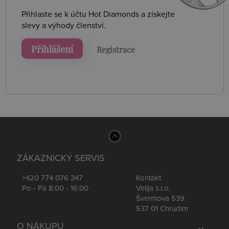
Přihlaste se k účtu Hot Diamonds a získejte
slevy a výhody členství.
Přihlášení
Registrace
ZÁKAZNICKÝ SERVIS
+420 774 076 347
Kontakt
Po - Pá 8:00 - 16:00
Velija s.r.o.
Švermova 539
537 01 Chrudim
O NÁKUPU