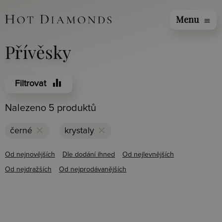
Menu
menu
Přívěsky
equalizer
Filtrovat
Nalezeno 5 produktů
clear
clear
černé
krystaly
Od nejnovějších
Dle dodání ihned
Od nejlevnějších
Od nejdražších
Od nejprodávanějších