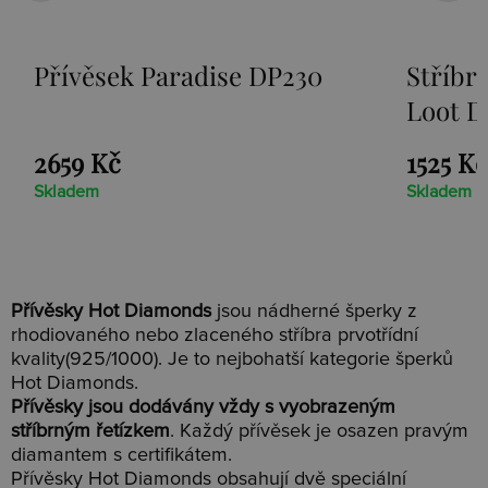
Přívěsek Paradise DP230
Stříbr
Loot D
2659 Kč
1525 Kč
Skladem
Skladem
Přívěsky Hot Diamonds
jsou nádherné šperky z
rhodiovaného nebo zlaceného stříbra prvotřídní
kvality(925/1000). Je to nejbohatší kategorie šperků
Hot Diamonds.
Přívěsky jsou dodávány vždy s vyobrazeným
stříbrným řetízkem
. Každý přívěsek je osazen pravým
diamantem s certifikátem.
Přívěsky Hot Diamonds obsahují dvě speciální