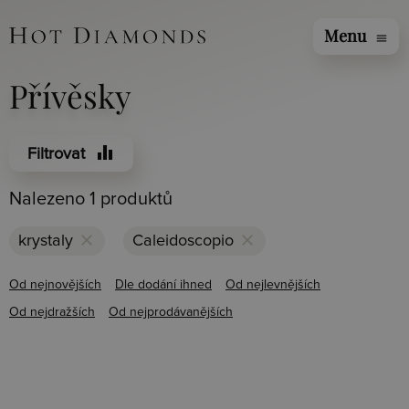
Menu
menu
Přívěsky
equalizer
Filtrovat
Nalezeno 1 produktů
clear
clear
krystaly
Caleidoscopio
Od nejnovějších
Dle dodání ihned
Od nejlevnějších
Od nejdražších
Od nejprodávanějších