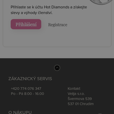
Přihlaste se k účtu Hot Diamonds a získejte
slevy a výhody členství.
Přihlášení
Registrace
ZÁKAZNICKÝ SERVIS
+420 774 076 347
Kontakt
Po - Pá 8:00 - 16:00
Velija s.r.o.
Švermova 539
537 01 Chrudim
O NÁKUPU