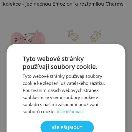
kolekce - jedinečnou
Emozioni
a roztomilou
Charms
.
Slevy
Doprava
Tyto webové stránky
používají soubory cookie.
Tyto webové stránky používají soubory
Zjistit více
Zjistit více
cookie ke zlepšení uživatelského zážitku.
Používáním našich webových stránek
souhlasíte se všemi soubory cookie v
souladu s našimi zásadami používání
souborů cookie.
Více informací
Kontrola
Výměna
VŠE PŘIJMOUT