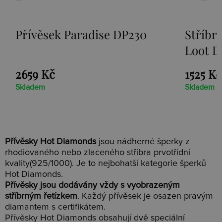
Přívěsek Paradise DP230
Stříbr
Loot D
2659 Kč
1525 Kč
Skladem
Skladem
Přívěsky Hot Diamonds
jsou nádherné šperky z
rhodiovaného nebo zlaceného stříbra prvotřídní
kvality(925/1000). Je to nejbohatší kategorie šperků
Hot Diamonds.
Přívěsky jsou dodávány vždy s vyobrazeným
stříbrným řetízkem
. Každý přívěsek je osazen pravým
diamantem s certifikátem.
Přívěsky Hot Diamonds obsahují dvě speciální