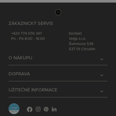
ZÁKAZNICKÝ SERVIS
+420 774 076 347
Kontakt
Po - Pá 8:00 - 16:00
Velija s.r.o.
Švermova 539
537 01 Chrudim
O NÁKUPU
expand_more
DOPRAVA
expand_more
UŽITEČNÉ INFORMACE
expand_more