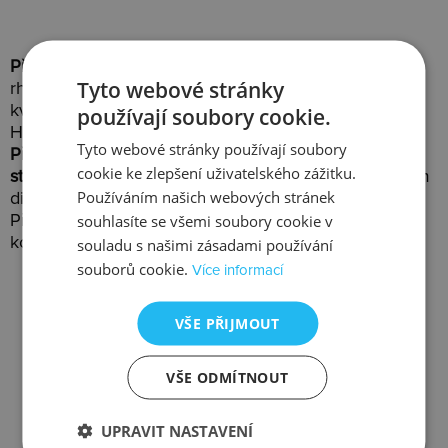
Přívěsky Hot Diamonds
jsou nádherné šperky z
Tyto webové stránky
rhodiovaného nebo zlaceného stříbra prvotřídní
kvality(925/1000). Je to nejbohatší kategorie šperků
používají soubory cookie.
Hot Diamonds.
Tyto webové stránky používají soubory
Přívěsky jsou dodávány vždy s vyobrazeným
cookie ke zlepšení uživatelského zážitku.
stříbrným řetízkem
. Každý přívěsek je osazen pravým
Používáním našich webových stránek
diamantem s certifikátem.
souhlasíte se všemi soubory cookie v
Přívěsky Hot Diamonds obsahují dvě speciální
kolekce - jedinečnou
Emozioni
a roztomilou
Charms
.
souladu s našimi zásadami používání
souborů cookie.
Více informací
VŠE PŘIJMOUT
VŠE ODMÍTNOUT
Slevy
Doprava
UPRAVIT NASTAVENÍ