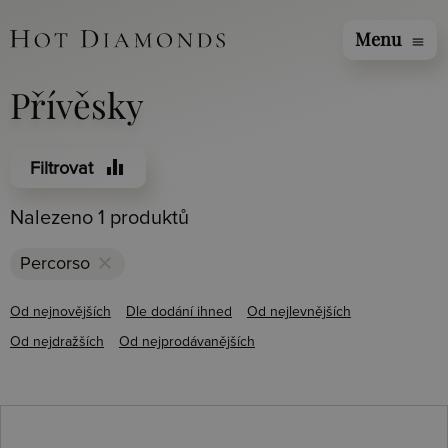
Menu
menu
Přívěsky
equalizer
Filtrovat
Nalezeno 1 produktů
clear
Percorso
Od nejnovějších
Dle dodání ihned
Od nejlevnějších
Od nejdražších
Od nejprodávanějších