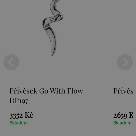
Přívěsek Paradise DP230
Stříb
Loot
2659 Kč
1525 
Skladem
Sklade