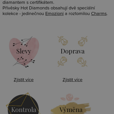
diamantem s certifikátem.
Přívěsky Hot Diamonds obsahují dvě speciální
kolekce - jedinečnou
Emozioni
a roztomilou
Charms
.
Slevy
Doprava
Zjistit více
Zjistit více
Kontrola
Výměna