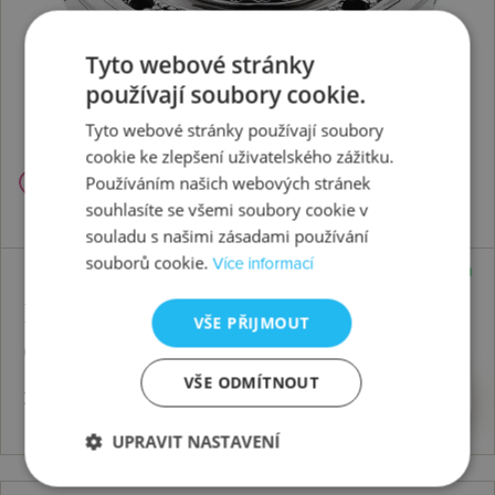
Tyto webové stránky
používají soubory cookie.
Tyto webové stránky používají soubory
cookie ke zlepšení uživatelského zážitku.
Používáním našich webových stránek
souhlasíte se všemi soubory cookie v
souladu s našimi zásadami používání
souborů cookie.
Více informací
Skladem
Přívěsek Emozioni Giorno e Notte
VŠE PŘIJMOUT
Coin
VŠE ODMÍTNOUT
2225 Kč
Koupit
UPRAVIT NASTAVENÍ