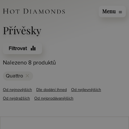
Menu
menu
Přívěsky
equalizer
Filtrovat
Nalezeno 8 produktů
clear
Quattro
Od nejnovějších
Dle dodání ihned
Od nejlevnějších
Od nejdražších
Od nejprodávanějších