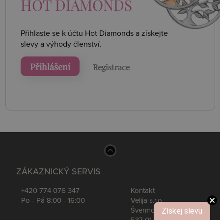
HOT DIAMONDS
Přihlaste se k účtu Hot Diamonds a získejte
slevy a výhody členství.
Přihlášení
Registrace
ZÁKAZNICKÝ SERVIS
+420 774 076 347
Kontakt
Po - Pá 8:00 - 16:00
Velija s.r.o.
Získej slevu
Švermova 539