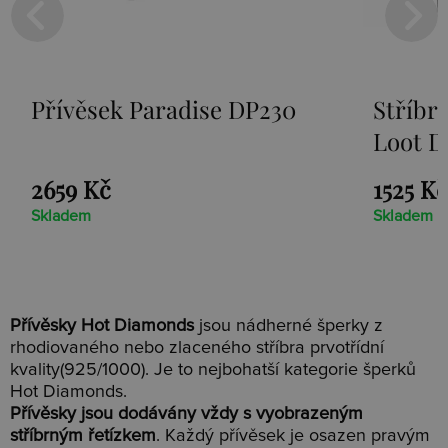
Přívěsek Paradise DP230
Stříbr
Loot D
2659 Kč
1525 Kč
Skladem
Skladem
Přívěsky Hot Diamonds
jsou nádherné šperky z
rhodiovaného nebo zlaceného stříbra prvotřídní
kvality(925/1000). Je to nejbohatší kategorie šperků
Hot Diamonds.
Přívěsky jsou dodávány vždy s vyobrazeným
stříbrným řetízkem
. Každý přívěsek je osazen pravým