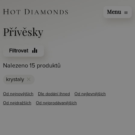
Menu
menu
Přívěsky
equalizer
Filtrovat
Nalezeno 15 produktů
clear
krystaly
Od nejnovějších
Dle dodání ihned
Od nejlevnějších
Od nejdražších
Od nejprodávanějších