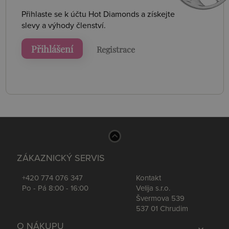
Přihlaste se k účtu Hot Diamonds a získejte
slevy a výhody členství.
Přihlášení
Registrace
ZÁKAZNICKÝ SERVIS
+420 774 076 347
Kontakt
Po - Pá 8:00 - 16:00
Velija s.r.o.
Švermova 539
537 01 Chrudim
O NÁKUPU