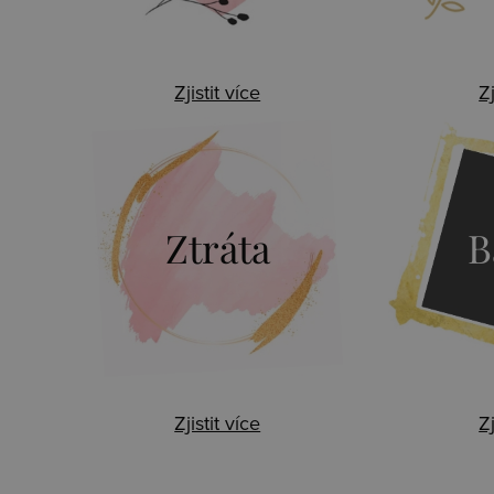
Zjistit více
Zj
Ztráta
B
Zjistit více
Zj