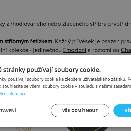
y z rhodiovaného nebo zlaceného stříbra prvotřídní
m stříbrným řetízkem
. Každý přívěsek je osazen pr
lní kolekce - jedinečnou
Emozioni
a roztomilou
Cha
 stránky používají soubory cookie.
ky používají soubory cookie ke zlepšení uživatelského zážitku. 
 souhlasíte se všemi soubory cookie v souladu s našimi zásadam
Více informací
prava
Kontrola
STAVENÍ
VŠE ODMÍTNOUT
VŠ