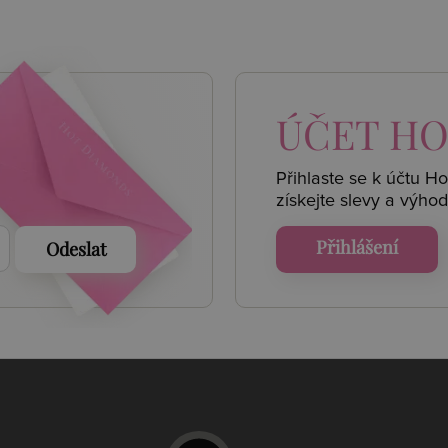
 AKCE
ÚČET
HO
Přihlaste se k účtu H
získejte
slevy a výhod
Přihlášení
Odeslat