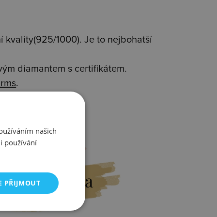
 kvality(925/1000). Je to nejbohatší
avým diamantem s certifikátem.
rms
.
Používáním našich
i používání
Výměna
E PŘIJMOUT