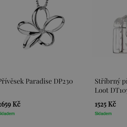
Stříbrný přívěsek Sunken
Přívěsek E
Loot DT105
1525 Kč
1467 Kč
Skladem
Skladem