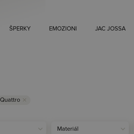
ŠPERKY
EMOZIONI
JAC JOSSA
Quattro
clear
expand_more
expand_more
Materiál