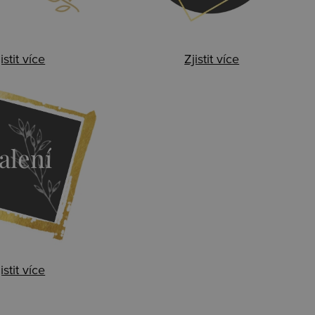
istit více
Zjistit více
alení
istit více