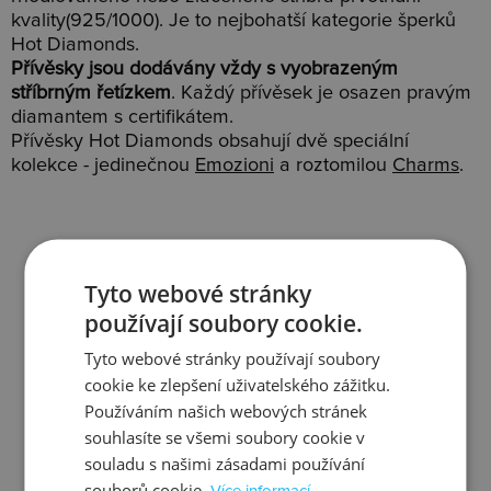
kvality(925/1000). Je to nejbohatší kategorie šperků
Hot Diamonds.
Přívěsky jsou dodávány vždy s vyobrazeným
stříbrným řetízkem
. Každý přívěsek je osazen pravým
diamantem s certifikátem.
Přívěsky Hot Diamonds obsahují dvě speciální
kolekce - jedinečnou
Emozioni
a roztomilou
Charms
.
Tyto webové stránky
Slevy
Doprava
používají soubory cookie.
Tyto webové stránky používají soubory
cookie ke zlepšení uživatelského zážitku.
Používáním našich webových stránek
souhlasíte se všemi soubory cookie v
Zjistit více
Zjistit více
souladu s našimi zásadami používání
souborů cookie.
Více informací