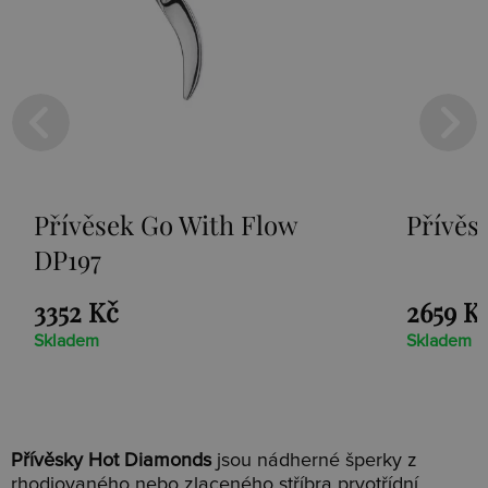
Přívěsek Go With Flow
Přívěse
DP197
3352 Kč
2659 Kč
Skladem
Skladem
Přívěsky Hot Diamonds
jsou nádherné šperky z
rhodiovaného nebo zlaceného stříbra prvotřídní