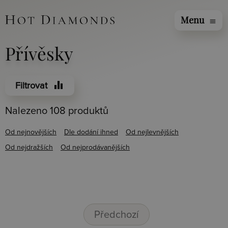
Menu
menu
Přívěsky
equalizer
Filtrovat
Nalezeno 108 produktů
Od nejnovějších
Dle dodání ihned
Od nejlevnějších
Od nejdražších
Od nejprodávanějších
Předchozí