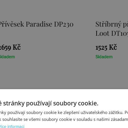
Stříbrný přívěsek Sunken
Přívěsek E
Loot DT105
1525 Kč
1467 Kč
Skladem
Skladem
y z rhodiovaného nebo zlaceného stříbra prvotřídní
 stránky používají soubory cookie.
m stříbrným řetízkem
. Každý přívěsek je osazen pr
ky používají soubory cookie ke zlepšení uživatelského zážitku. 
 souhlasíte se všemi soubory cookie v souladu s našimi zásadam
lní kolekce - jedinečnou
Emozioni
a roztomilou
Cha
Více informací