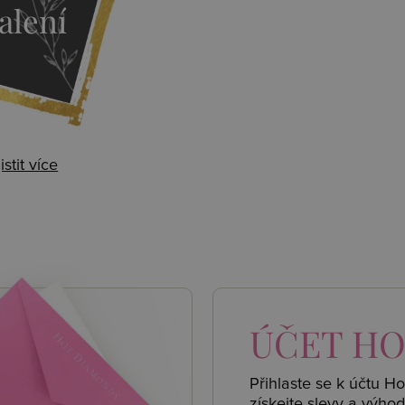
alení
istit více
 AKCE
ÚČET
HO
Přihlaste se k účtu H
získejte
slevy a výhod