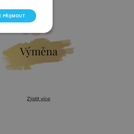
E PŘIJMOUT
Výměna
Zjistit více