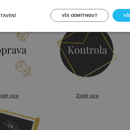
STAVENÍ
VŠE ODMÍTNOUT
VŠ
prava
Kontrola
istit více
Zjistit více