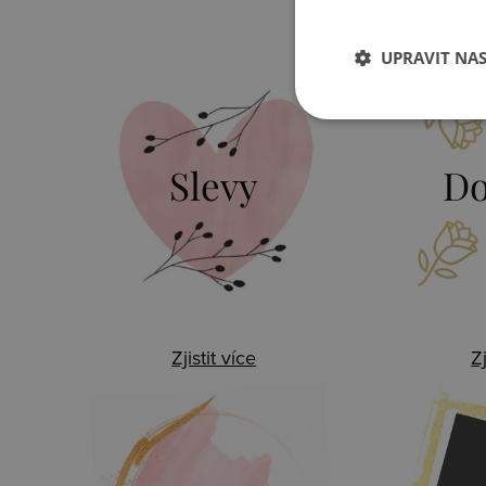
UPRAVIT NA
Slevy
Do
Zjistit více
Zj