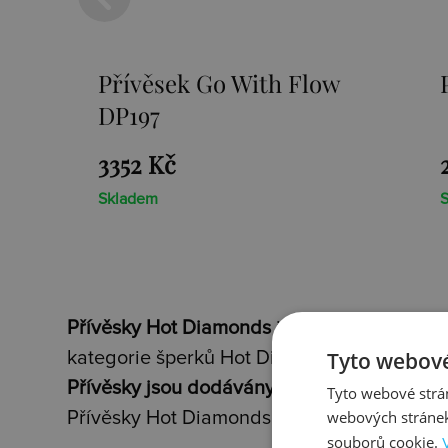
Přívěsek Paradise DP230
2659 Kč
Skladem
Přívěsky Hot Diamonds
jsou nádherné šperk
Tyto webové
kategorie šperků Hot Diamonds.
Přívěsky jsou dodávány vždy s vyobrazený
Tyto webové strán
webových stránek
Přívěsky Hot Diamonds obsahují dvě speciá
souborů cookie.