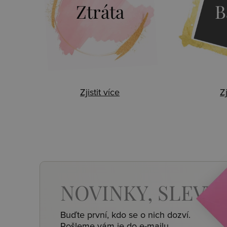
Ztráta
B
Zjistit více
Zj
NOVINKY,
SLEVY,
Buďte první, kdo se o nich dozví.
Pošleme vám je do e-mailu.