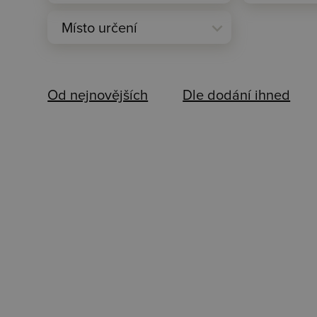
expand_more
Místo určení
Od nejnovějších
Dle dodání ihned