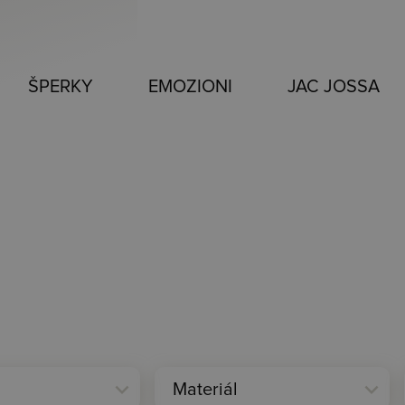
ŠPERKY
EMOZIONI
JAC JOSSA
expand_more
expand_more
Materiál