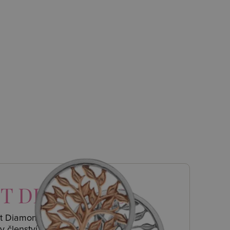
T DIAMONDS
ot Diamonds a
y členství.