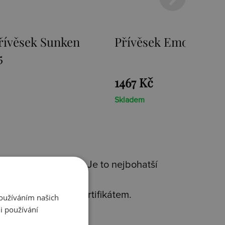
mozioni Ice Coin
Přívěsek Emozioni F
Coin
1467 Kč
Skladem
 kvality(925/1000). Je to nejbohatší
avým diamantem s certifikátem.
Používáním našich
i používání
rms
.