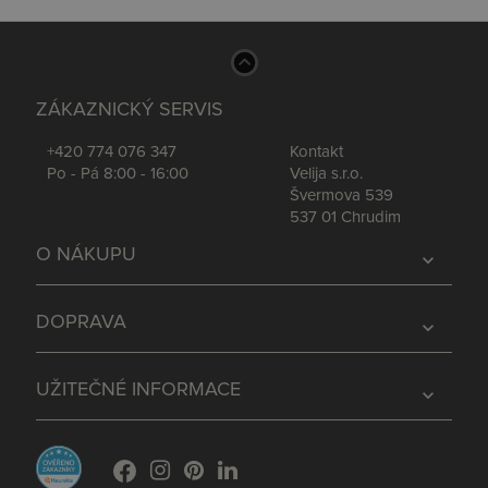
ZÁKAZNICKÝ SERVIS
+420 774 076 347
Kontakt
Po - Pá 8:00 - 16:00
Velija s.r.o.
Švermova 539
537 01 Chrudim
O NÁKUPU
expand_more
DOPRAVA
expand_more
UŽITEČNÉ INFORMACE
expand_more