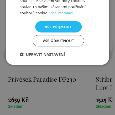
souhlasíte se všemi soubory cookie v
souladu s našimi zásadami používání
souborů cookie.
Více informací
VŠE PŘIJMOUT
VŠE ODMÍTNOUT
UPRAVIT NASTAVENÍ
Stříbrný přívěsek Sunken
Přív
Loot DT105
1525 Kč
1467
Skladem
Sklad