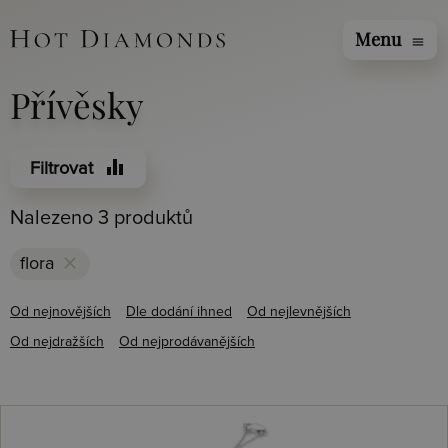
Menu
menu
Přívěsky
equalizer
Filtrovat
Nalezeno 3 produktů
clear
flora
Od nejnovějších
Dle dodání ihned
Od nejlevnějších
Od nejdražších
Od nejprodávanějších