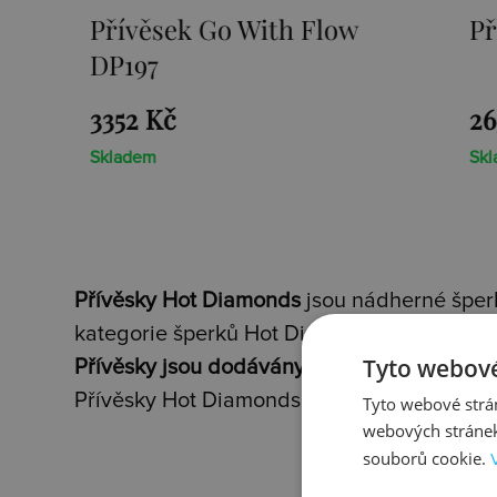
Přívěsek Paradise DP230
2659 Kč
Skladem
Přívěsky Hot Diamonds
jsou nádherné šperk
kategorie šperků Hot Diamonds.
Tyto webové
Přívěsky jsou dodávány vždy s vyobrazený
Přívěsky Hot Diamonds obsahují dvě speciá
Tyto webové strán
webových stránek
souborů cookie.