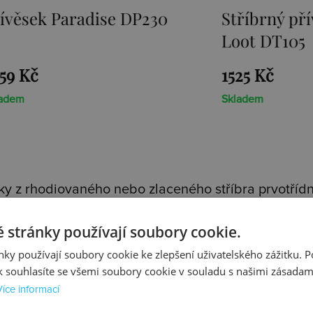
Stříbrný přívěsek Sunken
Přívěsek E
Loot DT105
1525 Kč
1467 Kč
Skladem
Skladem
y z rhodiovaného nebo zlaceného stříbra prvotřídní
 stránky používají soubory cookie.
m stříbrným řetízkem
. Každý přívěsek je osazen pr
lní kolekce - jedinečnou
Emozioni
a roztomilou
Cha
ky používají soubory cookie ke zlepšení uživatelského zážitku. 
 souhlasíte se všemi soubory cookie v souladu s našimi zásadam
Více informací