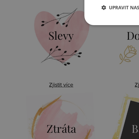
UPRAVIT NA
Slevy
Do
Zjistit více
Zj
Ztráta
B