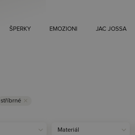
ŠPERKY
EMOZIONI
JAC JOSSA
stříbrné
clear
expand_more
expand_more
Materiál