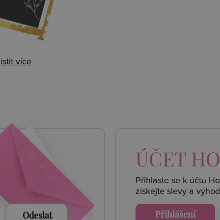
istit více
 AKCE
ÚČET
HO
Přihlaste se k účtu H
získejte
slevy a výhod
Přihlášení
Odeslat