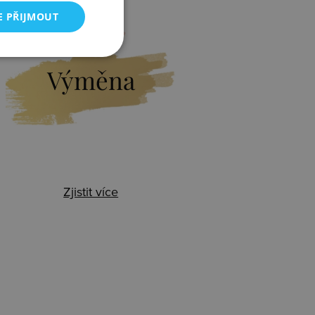
E PŘIJMOUT
Výměna
Zjistit více