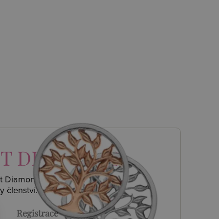
T DIAMONDS
ot Diamonds a
y členství.
Registrace