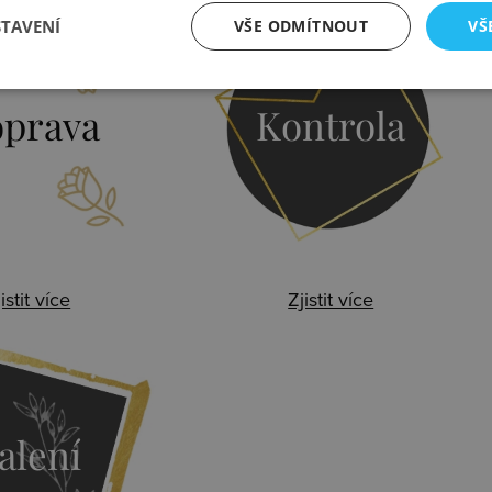
STAVENÍ
VŠE ODMÍTNOUT
VŠ
prava
Kontrola
istit více
Zjistit více
alení