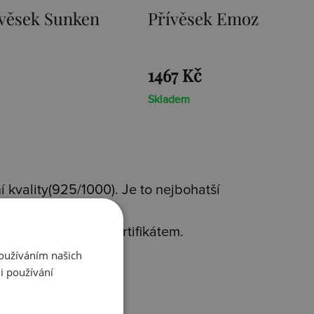
mozioni Ice Coin
Přívěsek Emozioni F
Coin
1467 Kč
Skladem
 kvality(925/1000). Je to nejbohatší
avým diamantem s certifikátem.
rms
.
Používáním našich
i používání