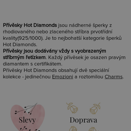
Přívěsky Hot Diamonds
jsou nádherné šperky z
rhodiovaného nebo zlaceného stříbra prvotřídní
kvality(925/1000). Je to nejbohatší kategorie šperků
Hot Diamonds.
Přívěsky jsou dodávány vždy s vyobrazeným
stříbrným řetízkem
. Každý přívěsek je osazen pravým
diamantem s certifikátem.
Přívěsky Hot Diamonds obsahují dvě speciální
kolekce - jedinečnou
Emozioni
a roztomilou
Charms
.
Slevy
Doprava