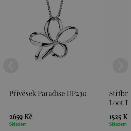
Přívěsek Paradise DP230
Stříbr
Loot D
2659 Kč
1525 Kč
Skladem
Skladem