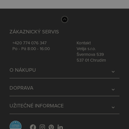
ZÁKAZNICKÝ SERVIS
+420 774 076 347
Kontakt
Po - Pá 8:00 - 16:00
Velija s.r.o.
Švermova 539
537 01 Chrudim
O NÁKUPU
expand_more
DOPRAVA
expand_more
UŽITEČNÉ INFORMACE
expand_more