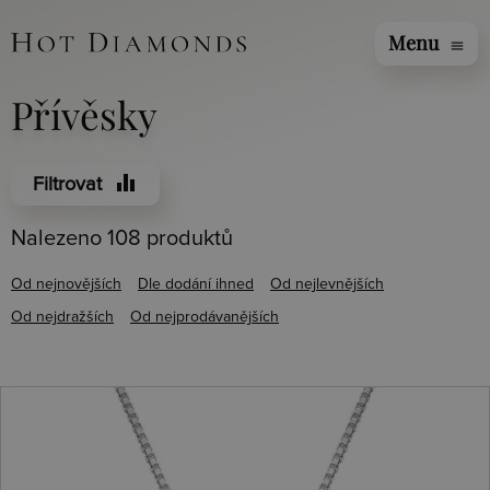
Menu
menu
Přívěsky
equalizer
Filtrovat
Nalezeno 108 produktů
Od nejnovějších
Dle dodání ihned
Od nejlevnějších
Od nejdražších
Od nejprodávanějších