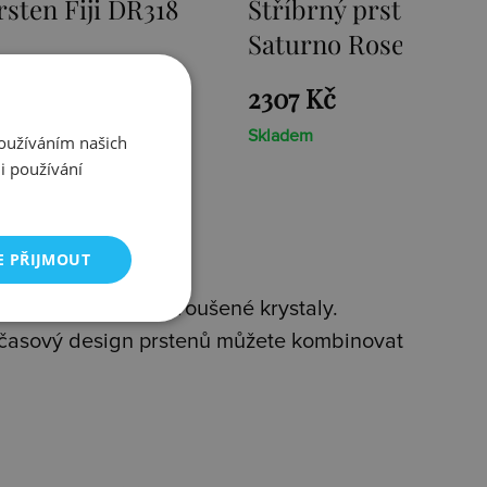
prsten Emozioni
Stříbrný prsten Emo
ose Gold
Riflessi
1939 Kč
Skladem
Používáním našich
i používání
E PŘIJMOUT
 Emozioni jemně broušené krystaly.
nadčasový design prstenů můžete kombinovat