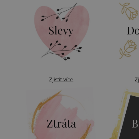
Slevy
Do
Zjistit více
Zj
Ztráta
B