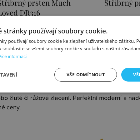
Stříbrný prsten Fiji DR318
Stříbrný 
Saturno R
3203 Kč
2307 Kč
 stránky používají soubory cookie.
Skladem
Skladem
ky používají soubory cookie ke zlepšení uživatelského zážitku. 
 souhlasíte se všemi soubory cookie v souladu s našimi zásadam
Více informací
STAVENÍ
VŠE ODMÍTNOUT
VŠ
y ze stříbra nejvyšší kvality(925/1000).
dý prsten pravý diamant nebo u prstenů z kolekce
ebo žluté či růžové zlacení. Perfektní moderní a 
né ceny
.