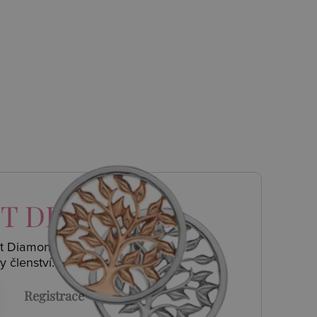
T DIAMONDS
ot Diamonds a
y členství.
Registrace