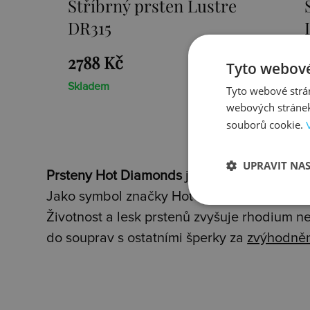
e
Stříbrný prsten Much
Loved DR316
3481 Kč
Tyto webové
Skladem
Tyto webové strán
webových stránek
souborů cookie.
UPRAVIT NA
Prsteny Hot Diamonds
jsou tradičně vyroben
Jako symbol značky Hot Diamonds zdobí kaž
Životnost a lesk prstenů zvyšuje rhodium n
do souprav s ostatními šperky za
zvýhodně