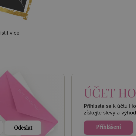
istit více
 AKCE
ÚČET
HO
Přihlaste se k účtu H
získejte
slevy a výhod
Přihlášení
Odeslat