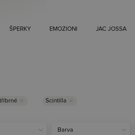
ŠPERKY
EMOZIONI
JAC JOSSA
tříbrné
clear
Scintilla
clear
expand_more
expand_more
Barva