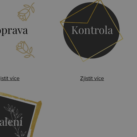
prava
Kontrola
istit více
Zjistit více
alení