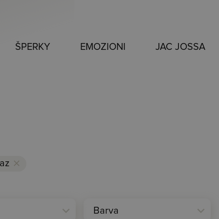
ŠPERKY
EMOZIONI
JAC JOSSA
paz
clear
expand_more
expand_more
Barva