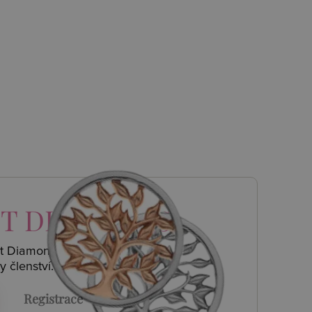
T DIAMONDS
ot Diamonds a
y členství.
Registrace