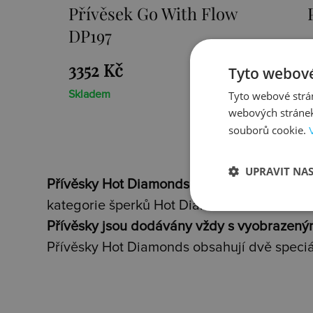
Přívěsek Paradise DP230
2659 Kč
Tyto webové
Tyto webové strán
Skladem
webových stránek
souborů cookie.
UPRAVIT NA
Přívěsky Hot Diamonds
jsou nádherné šperk
kategorie šperků Hot Diamonds.
Přívěsky jsou dodávány vždy s vyobrazený
Přívěsky Hot Diamonds obsahují dvě speciá