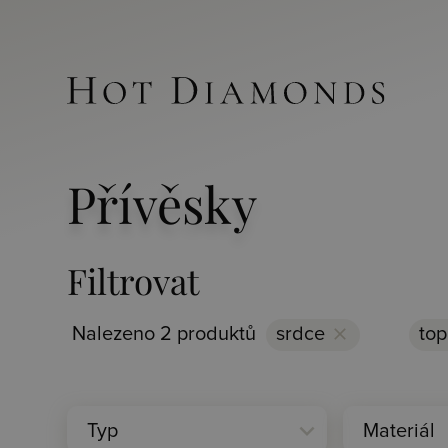
Přívěsky
Filtrovat
Nalezeno 2 produktů
srdce
clear
to
expand_more
Typ
Materiál