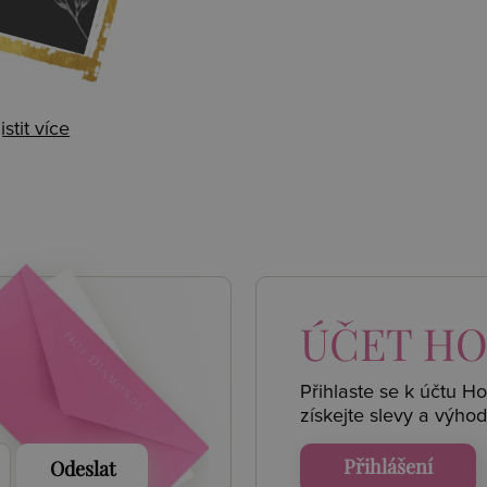
istit více
 AKCE
ÚČET
HO
Přihlaste se k účtu H
získejte
slevy a výhod
Přihlášení
Odeslat