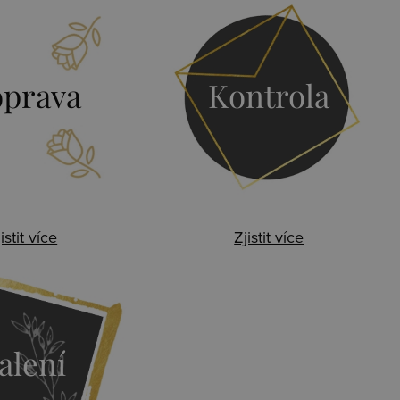
prava
Kontrola
istit více
Zjistit více
alení