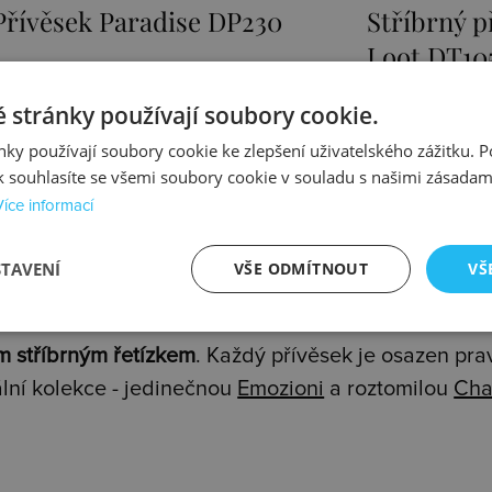
Stříbrný přívěsek Sunken
Přívěsek E
Loot DT105
1525 Kč
1467 Kč
 stránky používají soubory cookie.
ky používají soubory cookie ke zlepšení uživatelského zážitku. 
Skladem
Skladem
 souhlasíte se všemi soubory cookie v souladu s našimi zásadam
Více informací
STAVENÍ
VŠE ODMÍTNOUT
VŠ
y z rhodiovaného nebo zlaceného stříbra prvotřídní
m stříbrným řetízkem
. Každý přívěsek je osazen pr
lní kolekce - jedinečnou
Emozioni
a roztomilou
Cha