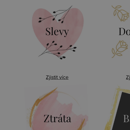
Slevy
Do
Zjistit více
Zj
Ztráta
B