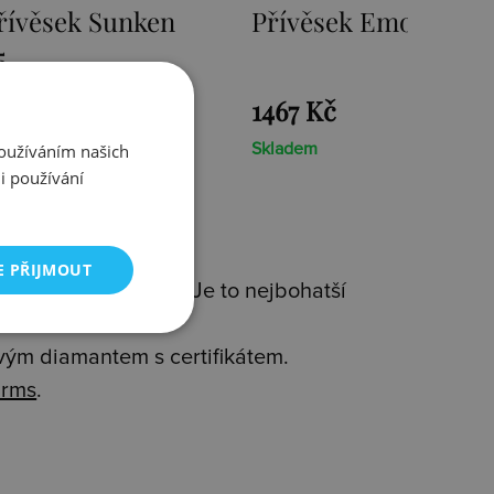
mozioni Ice Coin
Přívěsek Emozioni F
Coin
1467 Kč
Používáním našich
Skladem
i používání
E PŘIJMOUT
 kvality(925/1000). Je to nejbohatší
avým diamantem s certifikátem.
rms
.