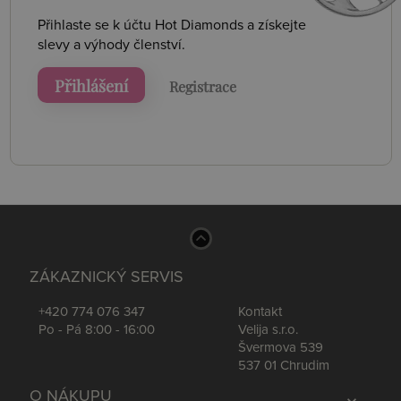
Přihlaste se k účtu Hot Diamonds a získejte
slevy a výhody členství.
Přihlášení
Registrace
ZÁKAZNICKÝ SERVIS
+420 774 076 347
Kontakt
Po - Pá 8:00 - 16:00
Velija s.r.o.
Švermova 539
537 01 Chrudim
O NÁKUPU