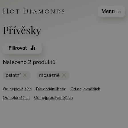
Menu
menu
Přívěsky
equalizer
Filtrovat
Nalezeno 2 produktů
clear
clear
ostatní
mosazné
Od nejnovějších
Dle dodání ihned
Od nejlevnějších
Od nejdražších
Od nejprodávanějších