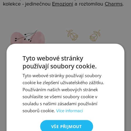
kolekce - jedinečnou
Emozioni
a roztomilou
Charms
.
Slevy
Doprava
Tyto webové stránky
používají soubory cookie.
Tyto webové stránky používají soubory
Zjistit více
Zjistit více
cookie ke zlepšení uživatelského zážitku.
Používáním našich webových stránek
souhlasíte se všemi soubory cookie v
souladu s našimi zásadami používání
souborů cookie.
Více informací
Kontrola
Výměna
VŠE PŘIJMOUT