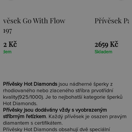
Přívěsek Paradise DP230
Stří
Loot
2659 Kč
1525 
Skladem
Sklade
Přívěsky Hot Diamonds
jsou nádherné šperky z
rhodiovaného nebo zlaceného stříbra prvotřídní
kvality(925/1000). Je to nejbohatší kategorie šperků
Hot Diamonds.
Přívěsky jsou dodávány vždy s vyobrazeným
stříbrným řetízkem
. Každý přívěsek je osazen pravým
diamantem s certifikátem.
Přívěsky Hot Diamonds obsahují dvě speciální