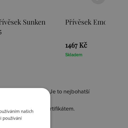
mozioni Ice Coin
Přívěsek Emozioni F
Coin
1467 Kč
Skladem
 kvality(925/1000). Je to nejbohatší
avým diamantem s certifikátem.
Používáním našich
rms
.
i používání