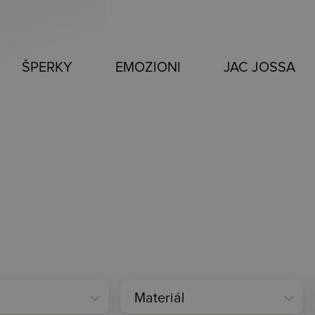
ŠPERKY
EMOZIONI
JAC JOSSA
expand_more
expand_more
Materiál