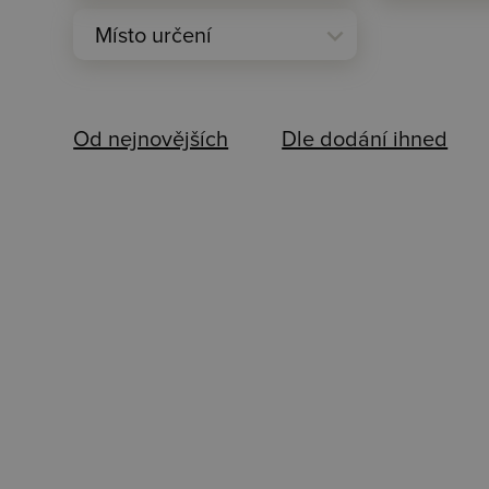
expand_more
Místo určení
Od nejnovějších
Dle dodání ihned