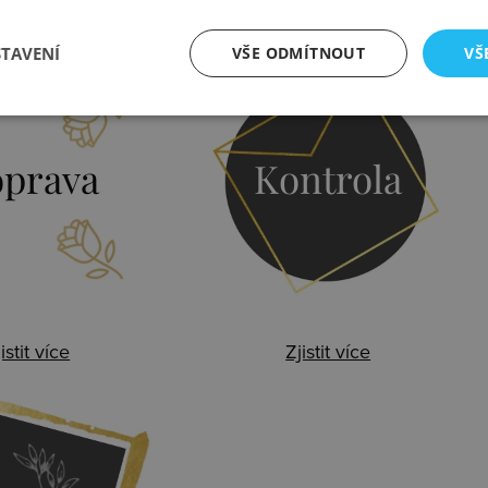
STAVENÍ
VŠE ODMÍTNOUT
VŠ
prava
Kontrola
istit více
Zjistit více