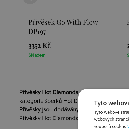
Přívěsek Paradise DP230
2659 Kč
Skladem
Přívěsky Hot Diamonds
jsou nádherné šperk
kategorie šperků Hot Diamonds.
Tyto webové
Přívěsky jsou dodávány vždy s vyobrazený
Tyto webové strán
Přívěsky Hot Diamonds obsahují dvě speciá
webových stránek
souborů cookie.