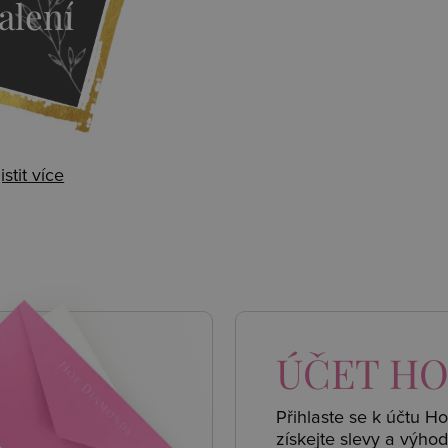
alení
istit více
 AKCE
ÚČET
HO
Přihlaste se k účtu H
získejte
slevy a výhod