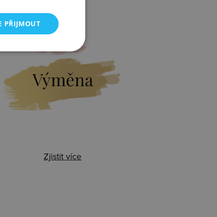
E PŘIJMOUT
Výměna
Zjistit více