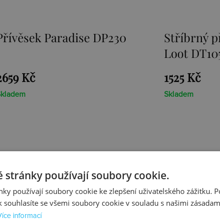
Stříbrný přívěsek Sunken
Přívěsek E
Loot DT105
1525 Kč
1467 Kč
Skladem
Skladem
y z rhodiovaného nebo zlaceného stříbra prvotřídní
 stránky používají soubory cookie.
m stříbrným řetízkem
. Každý přívěsek je osazen pr
ky používají soubory cookie ke zlepšení uživatelského zážitku. 
lní kolekce - jedinečnou
Emozioni
a roztomilou
Cha
 souhlasíte se všemi soubory cookie v souladu s našimi zásadam
Více informací