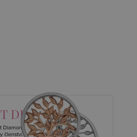
T DIAMONDS
ot Diamonds a
y členství.