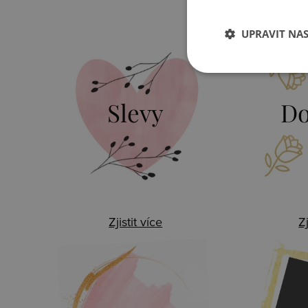
UPRAVIT NA
Slevy
Do
Zjistit více
Zj