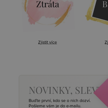
Ztráta
B
Zjistit více
Zj
NOVINKY,
SLEVY,
Buďte první, kdo se o nich dozví.
Pošleme vám je do e-mailu.