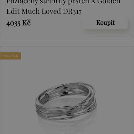
Pozlacený stříbrný prsten X Golden
Edit Much Loved DR317
4035 Kč
Koupit
NOVINKA