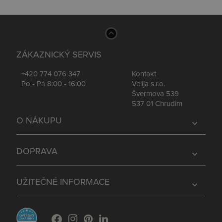
ZÁKAZNICKÝ SERVIS
+420 774 076 347
Kontakt
Po - Pá 8:00 - 16:00
Velija s.r.o.
Švermova 539
537 01 Chrudim
O NÁKUPU
expand_more
DOPRAVA
expand_more
UŽITEČNÉ INFORMACE
expand_more