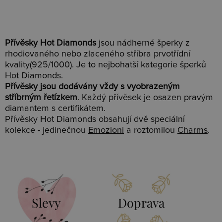
Přívěsky Hot Diamonds
jsou nádherné šperky z
rhodiovaného nebo zlaceného stříbra prvotřídní
kvality(925/1000). Je to nejbohatší kategorie šperků
Hot Diamonds.
Přívěsky jsou dodávány vždy s vyobrazeným
stříbrným řetízkem
. Každý přívěsek je osazen pravým
diamantem s certifikátem.
Přívěsky Hot Diamonds obsahují dvě speciální
kolekce - jedinečnou
Emozioni
a roztomilou
Charms
.
Slevy
Doprava