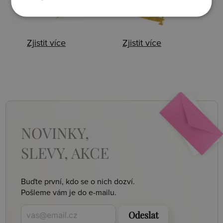
Zjistit více
Zjistit více
NOVINKY,
SLEVY, AKCE
Buďte první, kdo se o nich dozví.
Pošleme vám je do e-mailu.
Odeslat