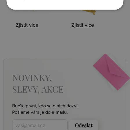
Zjistit více
Zjistit více
NOVINKY,
SLEVY, AKCE
Buďte první, kdo se o nich dozví.
Pošleme vám je do e-mailu.
Odeslat