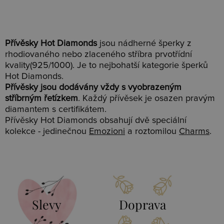
Přívěsky Hot Diamonds
jsou nádherné šperky z
rhodiovaného nebo zlaceného stříbra prvotřídní
kvality(925/1000). Je to nejbohatší kategorie šperků
Hot Diamonds.
Přívěsky jsou dodávány vždy s vyobrazeným
stříbrným řetízkem
. Každý přívěsek je osazen pravým
diamantem s certifikátem.
Přívěsky Hot Diamonds obsahují dvě speciální
kolekce - jedinečnou
Emozioni
a roztomilou
Charms
.
Slevy
Doprava