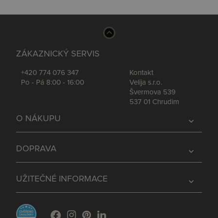
ZÁKAZNICKÝ SERVIS
+420 774 076 347
Kontakt
Po - Pá 8:00 - 16:00
Velija s.r.o.
Švermova 539
537 01 Chrudim
O NÁKUPU
expand_more
DOPRAVA
expand_more
UŽITEČNÉ INFORMACE
expand_more