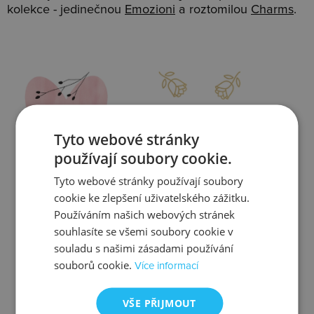
kolekce - jedinečnou
Emozioni
a roztomilou
Charms
.
Slevy
Doprava
Tyto webové stránky
používají soubory cookie.
Tyto webové stránky používají soubory
Zjistit více
Zjistit více
cookie ke zlepšení uživatelského zážitku.
Používáním našich webových stránek
souhlasíte se všemi soubory cookie v
souladu s našimi zásadami používání
souborů cookie.
Více informací
Kontrola
Výměna
VŠE PŘIJMOUT