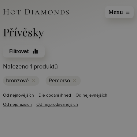
Menu
menu
Přívěsky
equalizer
Filtrovat
Nalezeno 1 produktů
clear
clear
bronzové
Percorso
Od nejnovějších
Dle dodání ihned
Od nejlevnějších
Od nejdražších
Od nejprodávanějších