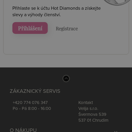
Přihlaste se k účtu Hot Diamonds a získejte
slevy a výhody členství.
Přihlášení
Registrace
ZÁKAZNICKÝ SERVIS
+420 774 076 347
Kontakt
Po - Pá 8:00 - 16:00
Velija s.r.o.
Švermova 539
537 01 Chrudim
O NÁKUPU