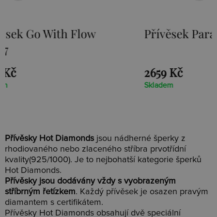
Přívěsek Paradise DP230
Stříb
Loot
2659 Kč
1525 
Skladem
Sklade
Přívěsky Hot Diamonds
jsou nádherné šperky z
rhodiovaného nebo zlaceného stříbra prvotřídní
kvality(925/1000). Je to nejbohatší kategorie šperků
Hot Diamonds.
Přívěsky jsou dodávány vždy s vyobrazeným
stříbrným řetízkem
. Každý přívěsek je osazen pravým
diamantem s certifikátem.
Přívěsky Hot Diamonds obsahují dvě speciální