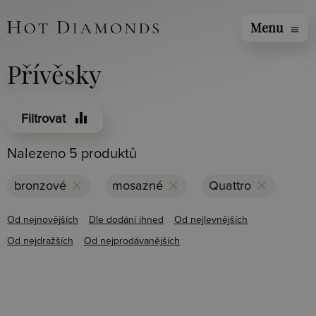
Menu
menu
Přívěsky
equalizer
Filtrovat
Nalezeno 5 produktů
clear
clear
clear
bronzové
mosazné
Quattro
Od nejnovějších
Dle dodání ihned
Od nejlevnějších
Od nejdražších
Od nejprodávanějších