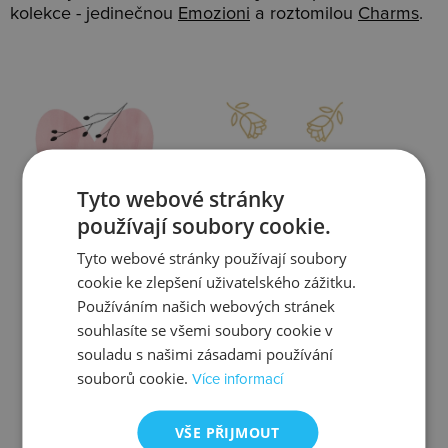
kolekce - jedinečnou
Emozioni
a roztomilou
Charms
.
Slevy
Doprava
Tyto webové stránky
používají soubory cookie.
Tyto webové stránky používají soubory
Zjistit více
Zjistit více
cookie ke zlepšení uživatelského zážitku.
Používáním našich webových stránek
souhlasíte se všemi soubory cookie v
souladu s našimi zásadami používání
souborů cookie.
Více informací
Kontrola
Výměna
VŠE PŘIJMOUT