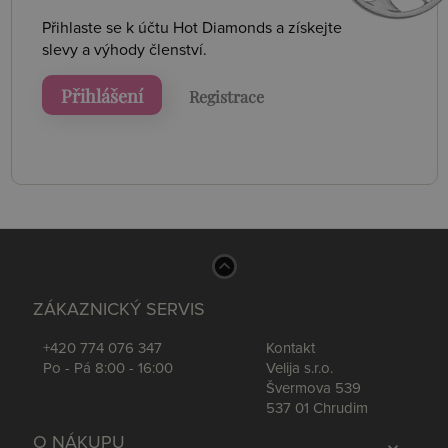
Přihlaste se k účtu Hot Diamonds a získejte
slevy a výhody členství.
Přihlášení
Registrace
ZÁKAZNICKÝ SERVIS
+420 774 076 347
Kontakt
Po - Pá 8:00 - 16:00
Velija s.r.o.
Švermova 539
537 01 Chrudim
O NÁKUPU