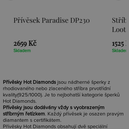
Přívěsek Paradise DP230
Stříbr
Loot D
2659 Kč
1525 Kč
Skladem
Skladem
Přívěsky Hot Diamonds
jsou nádherné šperky z
rhodiovaného nebo zlaceného stříbra prvotřídní
kvality(925/1000). Je to nejbohatší kategorie šperků
Hot Diamonds.
Přívěsky jsou dodávány vždy s vyobrazeným
stříbrným řetízkem
. Každý přívěsek je osazen pravým
diamantem s certifikátem.
Přívěsky Hot Diamonds obsahují dvě speciální