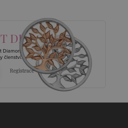
T DIAMONDS
ot Diamonds a
y členství.
Registrace