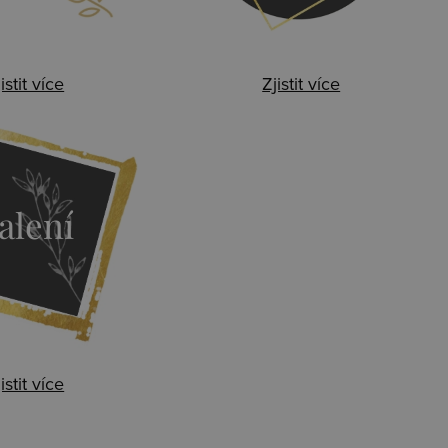
istit více
Zjistit více
alení
istit více