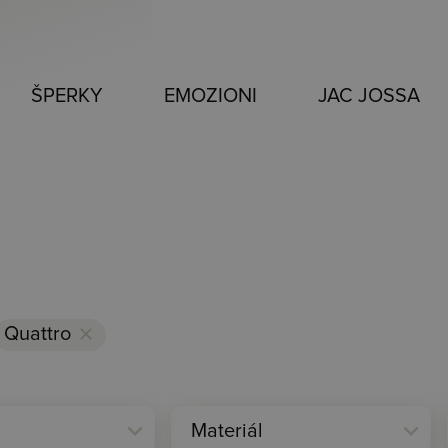
ŠPERKY
EMOZIONI
JAC JOSSA
Quattro
clear
expand_more
expand_more
Materiál