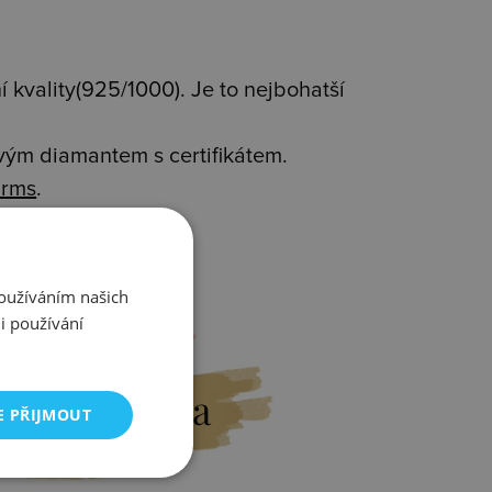
 kvality(925/1000). Je to nejbohatší
avým diamantem s certifikátem.
rms
.
Používáním našich
i používání
Výměna
E PŘIJMOUT