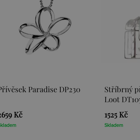
Stříbrný přívěsek Sunken
Přívěsek E
Loot DT105
1525 Kč
1467 Kč
Skladem
Skladem