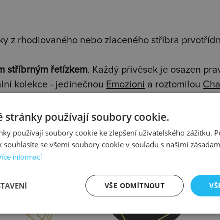
y z rhodiovaného nebo zlaceného stříbra prvotřídní
m stříbrným řetízkem
. Každý přívěsek je osazen pr
lní kolekce - jedinečnou
Emozioni
a roztomilou
Cha
 stránky používají soubory cookie.
ky používají soubory cookie ke zlepšení uživatelského zážitku. 
 souhlasíte se všemi soubory cookie v souladu s našimi zásadam
Více informací
prava
Kontrola
STAVENÍ
VŠE ODMÍTNOUT
VŠ