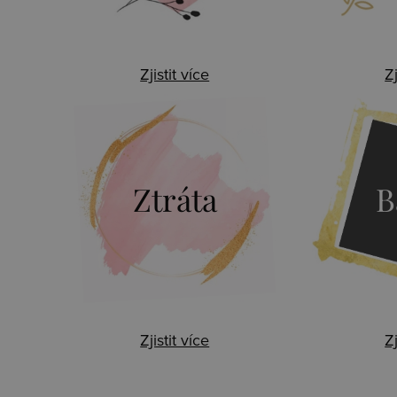
Zjistit více
Zj
Ztráta
B
Zjistit více
Zj