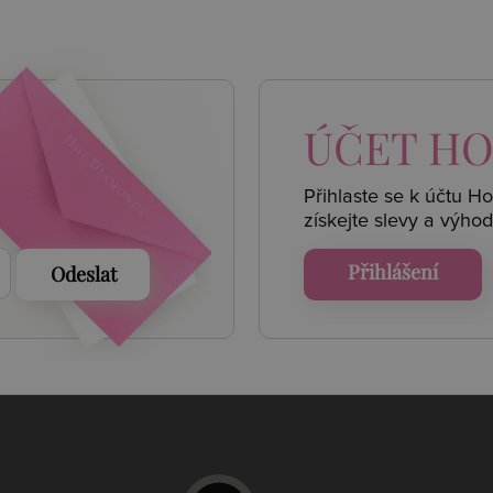
 AKCE
ÚČET
HO
Přihlaste se k účtu H
získejte
slevy a výhod
Přihlášení
Odeslat