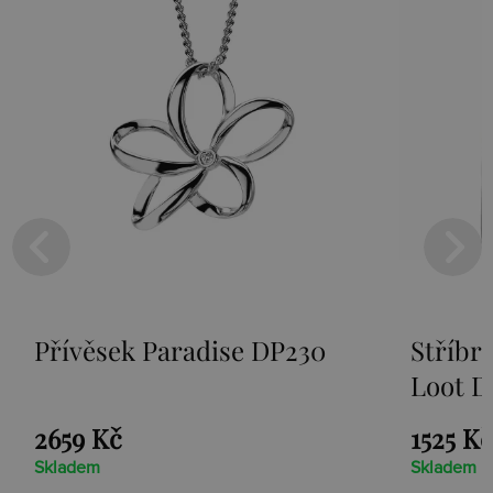
Přívěsek Paradise DP230
Stříbr
Loot D
2659 Kč
1525 Kč
Skladem
Skladem