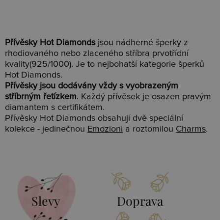
Přívěsky Hot Diamonds
jsou nádherné šperky z
rhodiovaného nebo zlaceného stříbra prvotřídní
kvality(925/1000). Je to nejbohatší kategorie šperků
Hot Diamonds.
Přívěsky jsou dodávány vždy s vyobrazeným
stříbrným řetízkem
. Každý přívěsek je osazen pravým
diamantem s certifikátem.
Přívěsky Hot Diamonds obsahují dvě speciální
kolekce - jedinečnou
Emozioni
a roztomilou
Charms
.
Slevy
Doprava