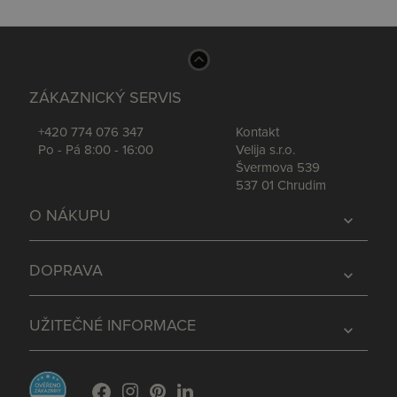
ZÁKAZNICKÝ SERVIS
+420 774 076 347
Kontakt
Po - Pá 8:00 - 16:00
Velija s.r.o.
Švermova 539
537 01 Chrudim
O NÁKUPU
expand_more
DOPRAVA
expand_more
UŽITEČNÉ INFORMACE
expand_more