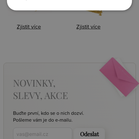
Zjistit více
Zjistit více
NOVINKY,
SLEVY, AKCE
Buďte první, kdo se o nich dozví.
Pošleme vám je do e-mailu.
Odeslat