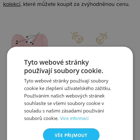
kolekcí
, které můžete koupit za zvýhodněnou cenu.
Slevy
Doprava
Tyto webové stránky
používají soubory cookie.
Tyto webové stránky používají soubory
Zjistit více
Zjistit více
cookie ke zlepšení uživatelského zážitku.
Používáním našich webových stránek
souhlasíte se všemi soubory cookie v
souladu s našimi zásadami používání
souborů cookie.
Více informací
Kontrola
Výměna
VŠE PŘIJMOUT