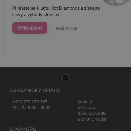
Přihlaste se k účtu Hot Diamonds a získejte
slevy a výhody členství.
Přihlášení
Registrace
ZÁKAZNICKÝ SERVIS
+420 774 076 347
Kontakt
Po - Pá 8:00 - 16:00
Velija s.r.o.
Švermova 539
537 01 Chrudim
O NÁKUPU