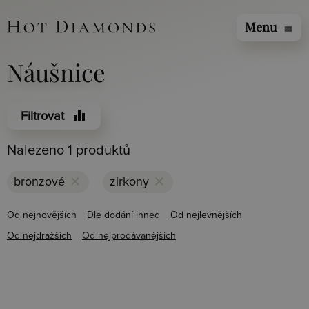
Menu
menu
Náušnice
equalizer
Filtrovat
Nalezeno 1 produktů
clear
clear
bronzové
zirkony
Od nejnovějších
Dle dodání ihned
Od nejlevnějších
Od nejdražších
Od nejprodávanějších