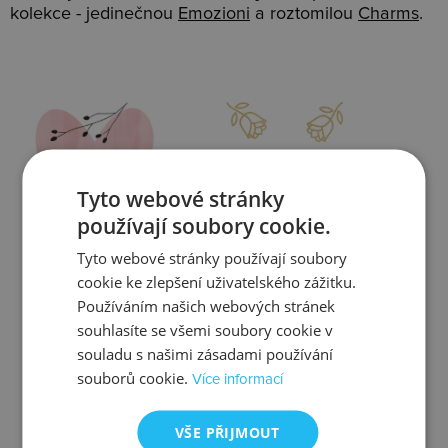
kolekce - jedinečnou
Emozioni
a roztomilou
Charms
.
Slevy
Doprava
Tyto webové stránky
používají soubory cookie.
Tyto webové stránky používají soubory
Zjistit více
Zjistit více
cookie ke zlepšení uživatelského zážitku.
Používáním našich webových stránek
souhlasíte se všemi soubory cookie v
souladu s našimi zásadami používání
souborů cookie.
Více informací
Kontrola
Výměna
VŠE PŘIJMOUT