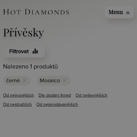
Menu
menu
Přívěsky
equalizer
Filtrovat
Nalezeno 1 produktů
clear
clear
černé
Mosaico
Od nejnovějších
Dle dodání ihned
Od nejlevnějších
Od nejdražších
Od nejprodávanějších