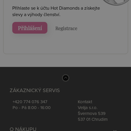
Přihlaste se k účtu Hot Diamonds a získejte
slevy a výhody členství.
Přihlášení
Registrace
ZÁKAZNICKÝ SERVIS
+420 774 076 347
Kontakt
Po - Pá 8:00 - 16:00
Velija s.r.o.
Švermova 539
537 01 Chrudim
O NÁKUPU