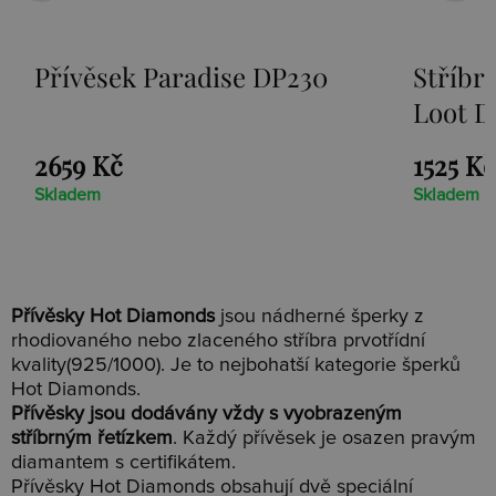
Přívěsek Paradise DP230
Stříbr
Loot D
2659 Kč
1525 Kč
Skladem
Skladem
Přívěsky Hot Diamonds
jsou nádherné šperky z
rhodiovaného nebo zlaceného stříbra prvotřídní
kvality(925/1000). Je to nejbohatší kategorie šperků
Hot Diamonds.
Přívěsky jsou dodávány vždy s vyobrazeným
stříbrným řetízkem
. Každý přívěsek je osazen pravým
diamantem s certifikátem.
Přívěsky Hot Diamonds obsahují dvě speciální