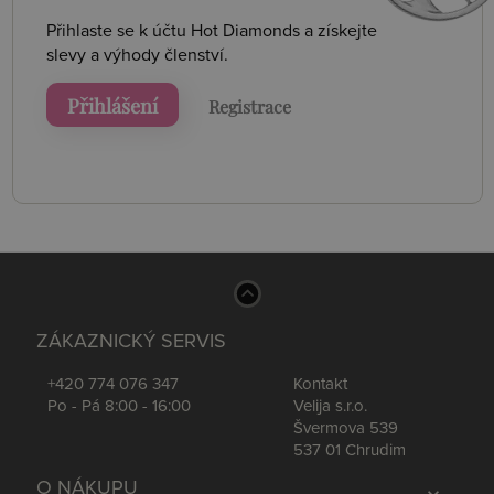
Přihlaste se k účtu Hot Diamonds a získejte
slevy a výhody členství.
Přihlášení
Registrace
ZÁKAZNICKÝ SERVIS
+420 774 076 347
Kontakt
Po - Pá 8:00 - 16:00
Velija s.r.o.
Švermova 539
537 01 Chrudim
O NÁKUPU