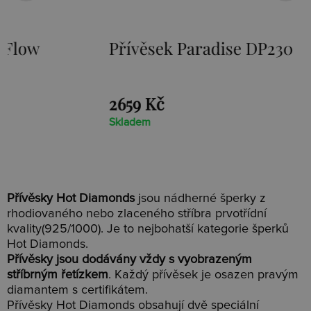
Přívěsek Paradise DP230
Stříbr
Loot D
2659 Kč
1525 K
Skladem
Skladem
Přívěsky Hot Diamonds
jsou nádherné šperky z
rhodiovaného nebo zlaceného stříbra prvotřídní
kvality(925/1000). Je to nejbohatší kategorie šperků
Hot Diamonds.
Přívěsky jsou dodávány vždy s vyobrazeným
stříbrným řetízkem
. Každý přívěsek je osazen pravým
diamantem s certifikátem.
Přívěsky Hot Diamonds obsahují dvě speciální