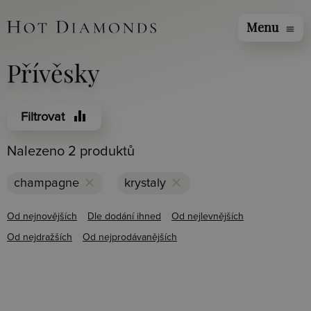
Menu
menu
Přívěsky
equalizer
Filtrovat
Nalezeno 2 produktů
clear
clear
champagne
krystaly
Od nejnovějších
Dle dodání ihned
Od nejlevnějších
Od nejdražších
Od nejprodávanějších