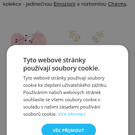
kolekce - jedinečnou
Emozioni
a roztomilou
Charms
.
Slevy
Doprava
Tyto webové stránky
používají soubory cookie.
Tyto webové stránky používají soubory
Zjistit více
Zjistit více
cookie ke zlepšení uživatelského zážitku.
Používáním našich webových stránek
souhlasíte se všemi soubory cookie v
souladu s našimi zásadami používání
souborů cookie.
Více informací
Kontrola
Výměna
VŠE PŘIJMOUT