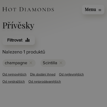
Menu
menu
Přívěsky
equalizer
Filtrovat
Nalezeno 1 produktů
clear
clear
champagne
Scintilla
Od nejnovějších
Dle dodání ihned
Od nejlevnějších
Od nejdražších
Od nejprodávanějších