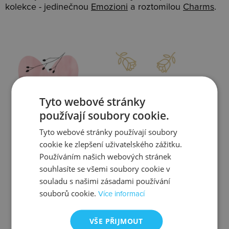
kolekce - jedinečnou
Emozioni
a roztomilou
Charms
.
Slevy
Doprava
Tyto webové stránky
používají soubory cookie.
Tyto webové stránky používají soubory
Zjistit více
Zjistit více
cookie ke zlepšení uživatelského zážitku.
Používáním našich webových stránek
souhlasíte se všemi soubory cookie v
souladu s našimi zásadami používání
souborů cookie.
Více informací
Kontrola
Výměna
VŠE PŘIJMOUT