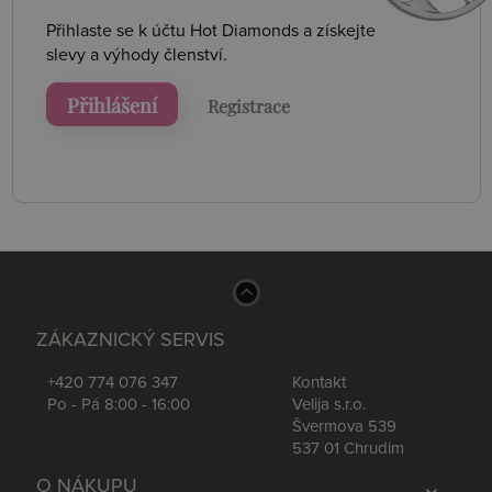
Přihlaste se k účtu Hot Diamonds a získejte
slevy a výhody členství.
Přihlášení
Registrace
ZÁKAZNICKÝ SERVIS
+420 774 076 347
Kontakt
Po - Pá 8:00 - 16:00
Velija s.r.o.
Švermova 539
537 01 Chrudim
O NÁKUPU