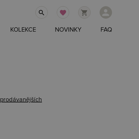
person
search
favorite
shopping_cart
KOLEKCE
NOVINKY
FAQ
prodávanějších