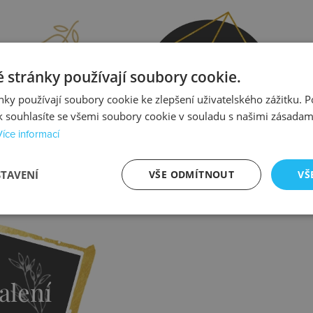
prava
Kontrola
 stránky používají soubory cookie.
ky používají soubory cookie ke zlepšení uživatelského zážitku. 
 souhlasíte se všemi soubory cookie v souladu s našimi zásadam
Více informací
STAVENÍ
VŠE ODMÍTNOUT
VŠ
istit více
Zjistit více
alení