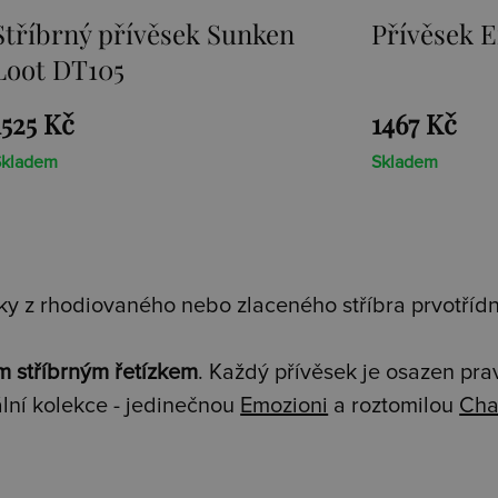
Stříbrný přívěsek Sunken
Přívěsek E
Loot DT105
1525 Kč
1467 Kč
Skladem
Skladem
y z rhodiovaného nebo zlaceného stříbra prvotřídní
m stříbrným řetízkem
. Každý přívěsek je osazen pr
lní kolekce - jedinečnou
Emozioni
a roztomilou
Cha