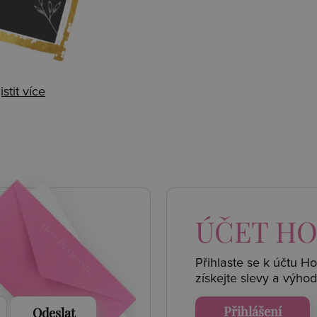
istit více
 AKCE
ÚČET
HO
Přihlaste se k účtu H
získejte
slevy a výhod
Přihlášení
Odeslat