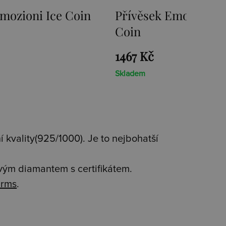
mozioni Ice Coin
Přívěsek Emozioni F
Coin
1467 Kč
Skladem
 kvality(925/1000). Je to nejbohatší
avým diamantem s certifikátem.
rms
.