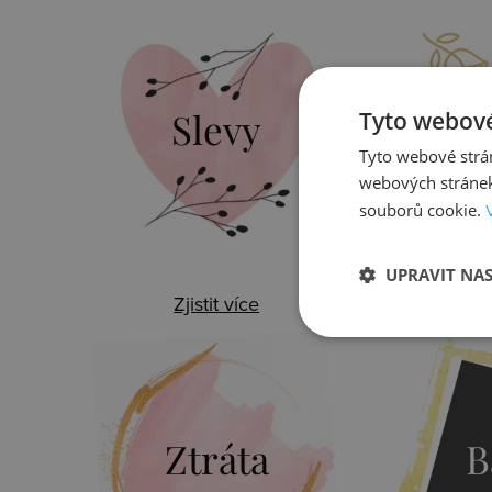
Slevy
Do
Tyto webové
Tyto webové strán
webových stránek
souborů cookie.
UPRAVIT NA
Zjistit více
Zj
Ztráta
B