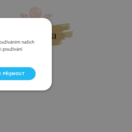
Výměna
Používáním našich
i používání
E PŘIJMOUT
Zjistit více