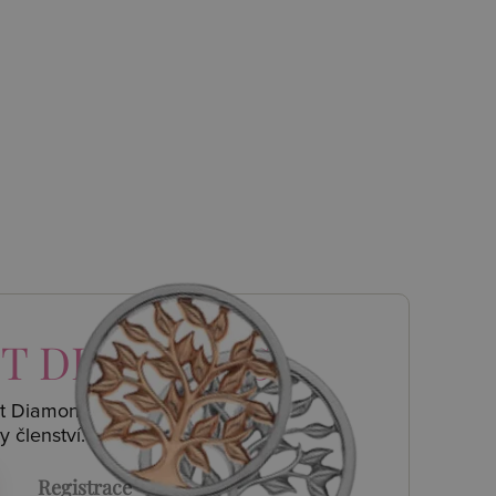
T DIAMONDS
ot Diamonds a
y členství.
Registrace