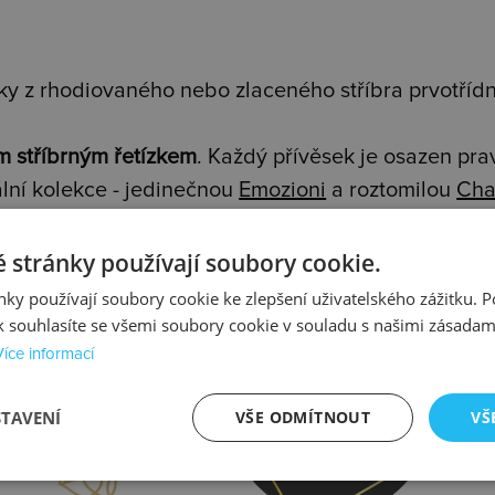
y z rhodiovaného nebo zlaceného stříbra prvotřídní
m stříbrným řetízkem
. Každý přívěsek je osazen pr
lní kolekce - jedinečnou
Emozioni
a roztomilou
Cha
 stránky používají soubory cookie.
ky používají soubory cookie ke zlepšení uživatelského zážitku. 
 souhlasíte se všemi soubory cookie v souladu s našimi zásadam
Více informací
prava
Kontrola
STAVENÍ
VŠE ODMÍTNOUT
VŠ