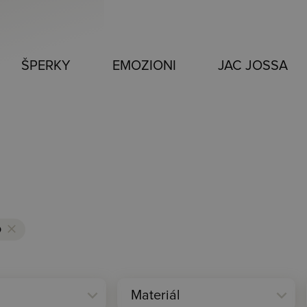
ŠPERKY
EMOZIONI
JAC JOSSA
o
clear
expand_more
expand_more
Materiál