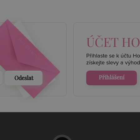
 AKCE
ÚČET
HO
Přihlaste se k účtu H
získejte
slevy a výhod
Přihlášení
Odeslat