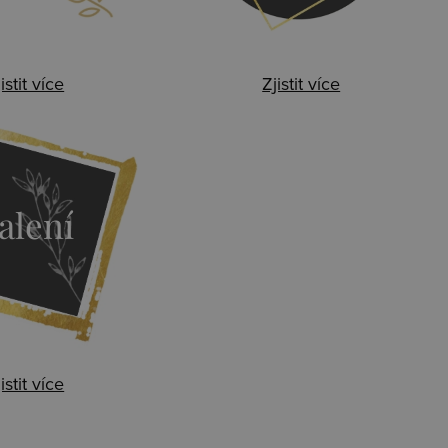
istit více
Zjistit více
alení
istit více