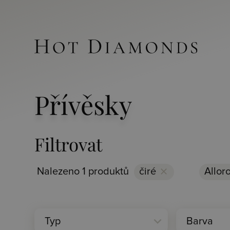
Přívěsky
Filtrovat
Nalezeno 1 produktů
čiré
clear
Allor
expand_more
Typ
Barva