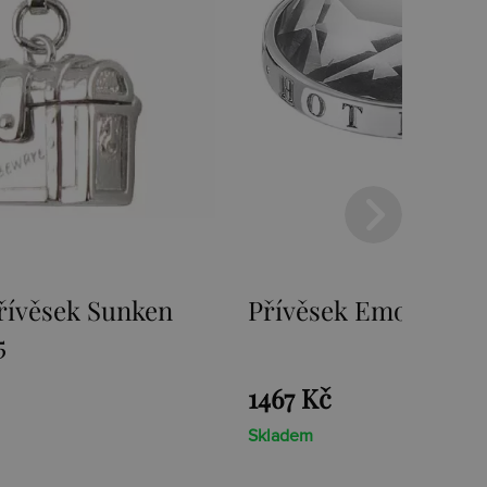
Emozioni Ice Coin
Přívěsek Emozioni 
Coin
1467 Kč
Skladem