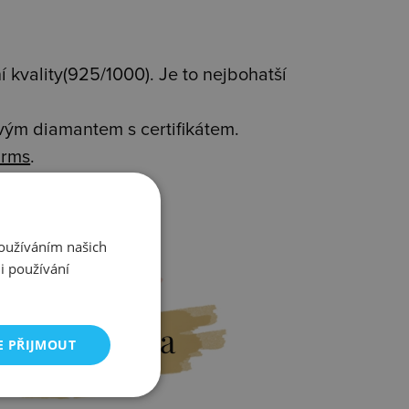
 kvality(925/1000). Je to nejbohatší
avým diamantem s certifikátem.
rms
.
Používáním našich
i používání
Výměna
E PŘIJMOUT