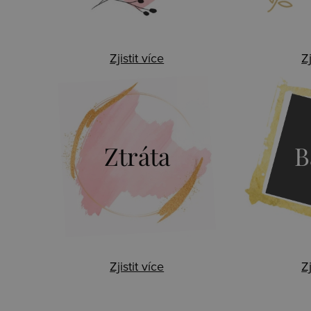
Zjistit více
Zj
Ztráta
B
Zjistit více
Zj