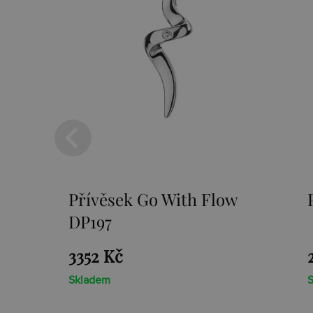
w
Přívěsek Paradise DP230
2659 Kč
Skladem