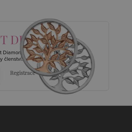
T DIAMONDS
ot Diamonds a
y členství.
Registrace