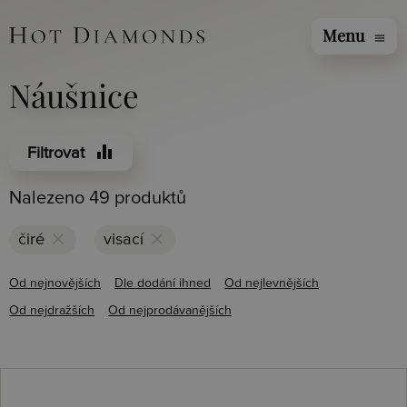
Menu
menu
Náušnice
equalizer
Filtrovat
Nalezeno 49 produktů
clear
clear
čiré
visací
Od nejnovějších
Dle dodání ihned
Od nejlevnějších
Od nejdražších
Od nejprodávanějších