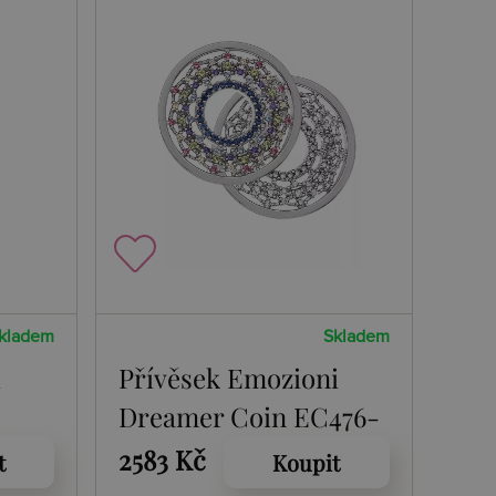
kladem
Skladem
d
Přívěsek Emozioni
Dreamer Coin EC476-
477
2583 Kč
t
Koupit