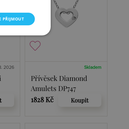
E PŘIJMOUT
8. 2026
Skladem
i
Přívěsek Diamond
Amulets DP747
1828 Kč
t
Koupit