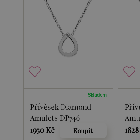
Skladem
Přívěsek Diamond
Přív
Amulets DP746
Amul
1950 Kč
1828
Koupit