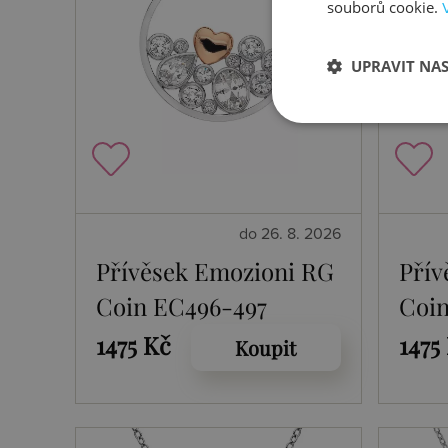
souborů cookie.
UPRAVIT NA
do 26. 8. 2026
Přívěsek Emozioni RG
Přív
Coin EC496-497
Coin
1475 Kč
1475
Koupit