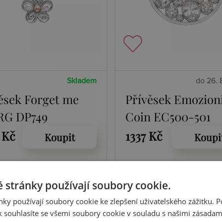
Skladem
do 26. 
ěsek Forget me
Přívěsek Emozion
RG DP749
Coin EC500-501
 Kč
1337 Kč
Koupit
Koupi
 stránky používají soubory cookie.
ky používají soubory cookie ke zlepšení uživatelského zážitku. 
 souhlasíte se všemi soubory cookie v souladu s našimi zásadam