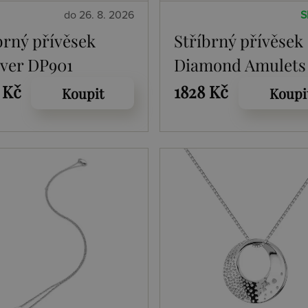
do 26. 8. 2026
S
brný přívěsek
Stříbrný přívěsek
ver DP901
Diamond Amulets
DP895
 Kč
1828 Kč
Koupit
Koupi