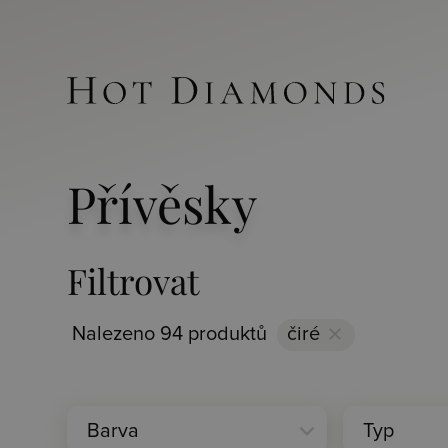
Přívěsky
Filtrovat
Nalezeno 94 produktů
čiré
clear
expand_more
Barva
Typ