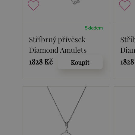
Skladem
Stříbrný přívěsek
Stří
Diamond Amulets
Dia
DP893
DP8
1828 Kč
1828
Koupit