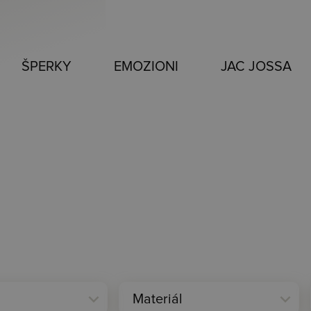
ŠPERKY
EMOZIONI
JAC JOSSA
expand_more
expand_more
Materiál