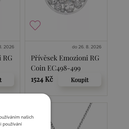
8. 2026
do 26. 8. 2026
i RG
Přívěsek Emozioni RG
Coin EC498-499
1524 Kč
t
Koupit
Používáním našich
i používání