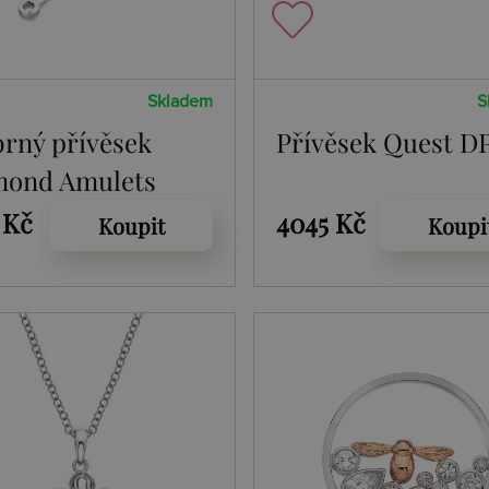
Skladem
S
brný přívěsek
Přívěsek Quest D
mond Amulets
92
 Kč
4045 Kč
Koupit
Koupi