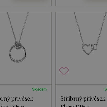
Skladem
S
brný přívěsek
Stříbrný přívěsek
ine DP735
Flora DP731