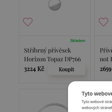
Skladem
Stříbrný přívěsek
Přív
Horizon Topaz DP766
not 
3224 Kč
2659
Koupit
Tyto webové
Tyto webové strán
webových stránek