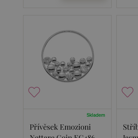
Skladem
Přívěsek Emozioni
Stří
Nettare Coin EC486
Jasm