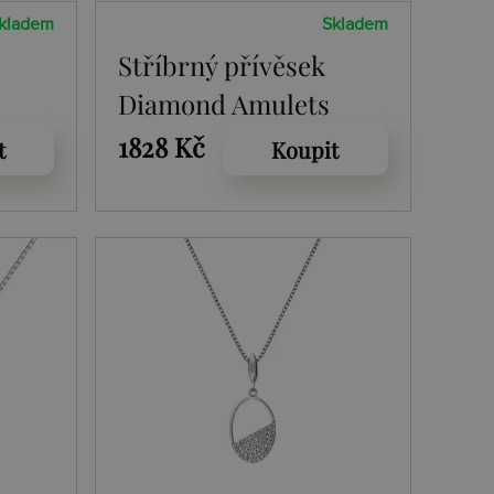
kladem
Skladem
Stříbrný přívěsek
Diamond Amulets
DP894
1828 Kč
t
Koupit