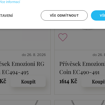
Více informací
STAVENÍ
VŠE ODMÍTNOUT
VŠ
do 26. 8. 2026
do 26. 
ěsek Emozioni RG
Přívěsek Emozion
 EC494-495
Coin EC490-491
 Kč
1614 Kč
Koupit
Koupi