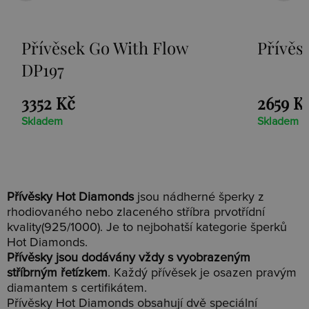
Přívěsek Paradise DP230
Stř
Loo
2659 Kč
152
Skladem
Skla
Přívěsky Hot Diamonds
jsou nádherné šperky z
rhodiovaného nebo zlaceného stříbra prvotřídní
kvality(925/1000). Je to nejbohatší kategorie šperků
Hot Diamonds.
Přívěsky jsou dodávány vždy s vyobrazeným
stříbrným řetízkem
. Každý přívěsek je osazen pravým
diamantem s certifikátem.
Přívěsky Hot Diamonds obsahují dvě speciální