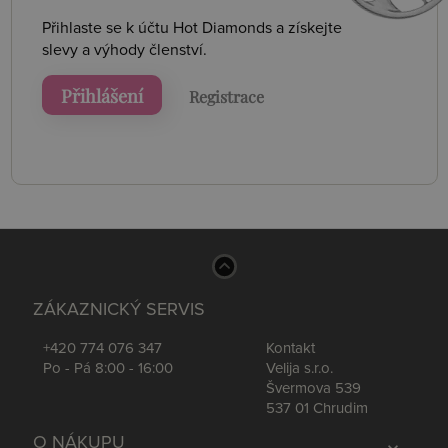
Přihlaste se k účtu Hot Diamonds a získejte
slevy a výhody členství.
Přihlášení
Registrace
ZÁKAZNICKÝ SERVIS
+420 774 076 347
Kontakt
Po - Pá 8:00 - 16:00
Velija s.r.o.
Švermova 539
537 01 Chrudim
O NÁKUPU