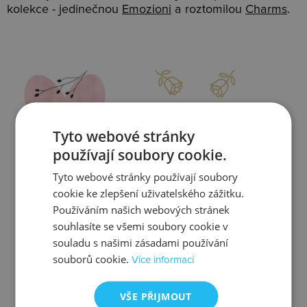
kolekce - jedinečnou
Emozioni
a roztomilou
Charms
.
Slevy
Doprava
Tyto webové stránky
používají soubory cookie.
Tyto webové stránky používají soubory
Zjistit více
Zjistit více
cookie ke zlepšení uživatelského zážitku.
Používáním našich webových stránek
souhlasíte se všemi soubory cookie v
souladu s našimi zásadami používání
souborů cookie.
Více informací
Kontrola
Výměna
VŠE PŘIJMOUT