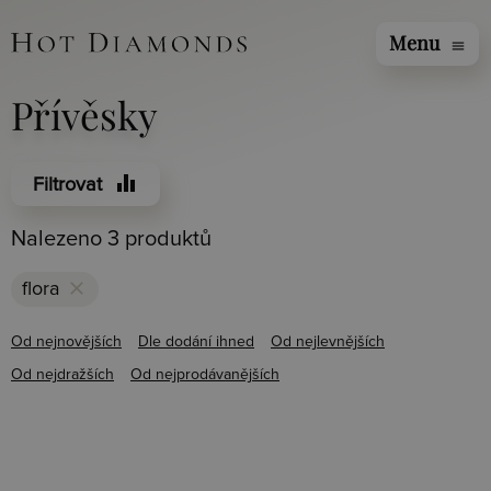
Menu
menu
Přívěsky
equalizer
Filtrovat
Nalezeno 3 produktů
clear
flora
Od nejnovějších
Dle dodání ihned
Od nejlevnějších
Od nejdražších
Od nejprodávanějších