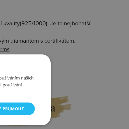
 kvality(925/1000). Je to nejbohatší
avým diamantem s certifikátem.
rms
.
Používáním našich
i používání
Výměna
E PŘIJMOUT