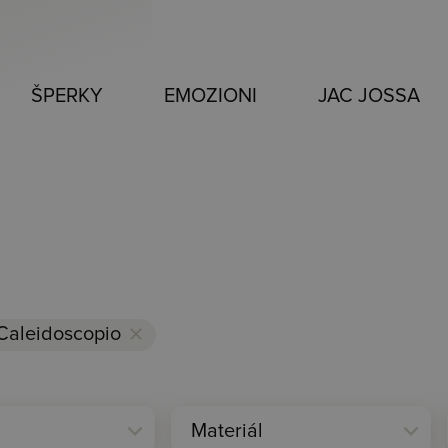
ŠPERKY
EMOZIONI
JAC JOSSA
Caleidoscopio
clear
expand_more
expand_more
Materiál