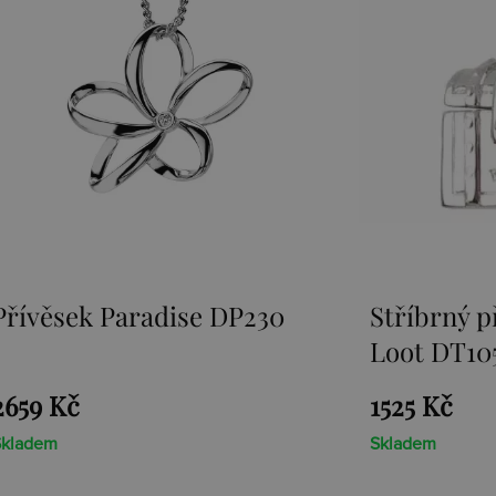
Stříbrný přívěsek Sunken
Přívěsek E
Loot DT105
1525 Kč
1467 Kč
Skladem
Skladem