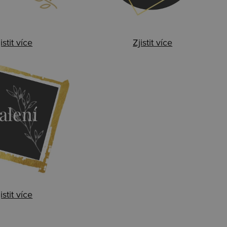
istit více
Zjistit více
alení
istit více