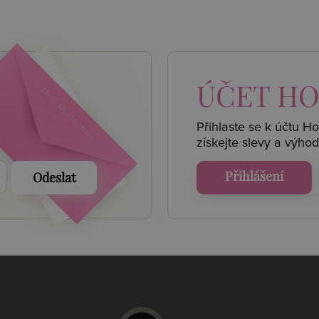
 AKCE
ÚČET
HO
Přihlaste se k účtu H
získejte
slevy a výhod
Přihlášení
Odeslat