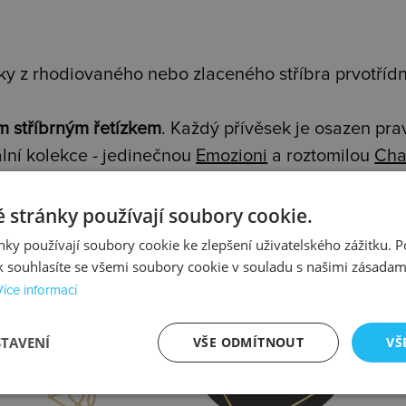
y z rhodiovaného nebo zlaceného stříbra prvotřídní
m stříbrným řetízkem
. Každý přívěsek je osazen pr
lní kolekce - jedinečnou
Emozioni
a roztomilou
Cha
 stránky používají soubory cookie.
ky používají soubory cookie ke zlepšení uživatelského zážitku. 
 souhlasíte se všemi soubory cookie v souladu s našimi zásadam
Více informací
prava
Kontrola
STAVENÍ
VŠE ODMÍTNOUT
VŠ