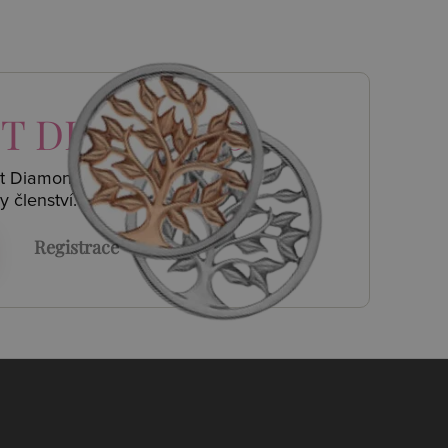
T DIAMONDS
ot Diamonds a
y členství.
Registrace