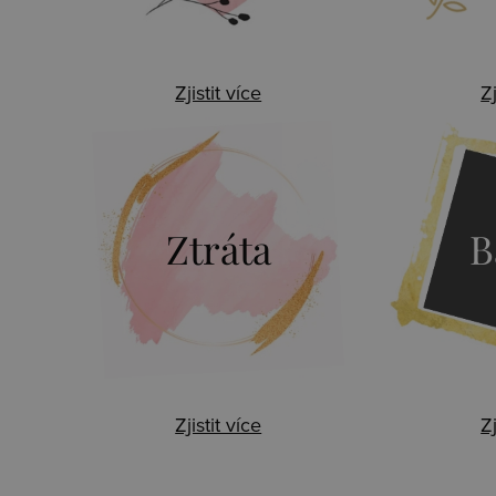
Zjistit více
Zj
Ztráta
B
Zjistit více
Zj