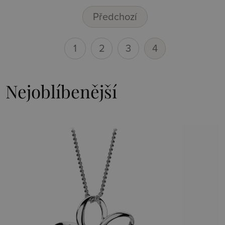
Předchozí
1
2
3
4
Nejoblíbenější