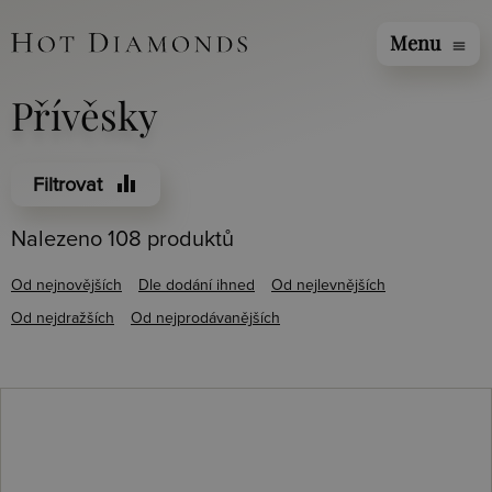
Menu
menu
Přívěsky
equalizer
Filtrovat
Nalezeno 108 produktů
Od nejnovějších
Dle dodání ihned
Od nejlevnějších
Od nejdražších
Od nejprodávanějších