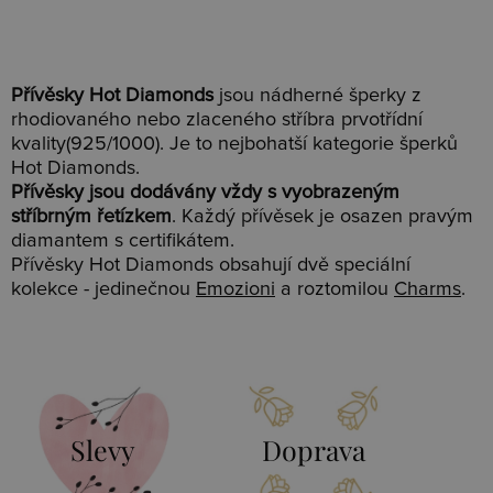
Přívěsky Hot Diamonds
jsou nádherné šperky z
rhodiovaného nebo zlaceného stříbra prvotřídní
kvality(925/1000). Je to nejbohatší kategorie šperků
Hot Diamonds.
Přívěsky jsou dodávány vždy s vyobrazeným
stříbrným řetízkem
. Každý přívěsek je osazen pravým
diamantem s certifikátem.
Přívěsky Hot Diamonds obsahují dvě speciální
kolekce - jedinečnou
Emozioni
a roztomilou
Charms
.
Slevy
Doprava