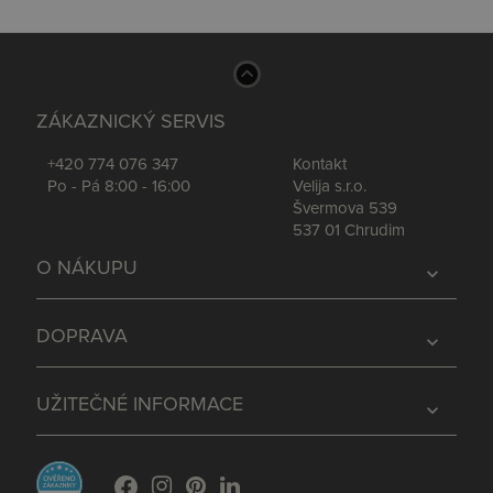
ZÁKAZNICKÝ SERVIS
+420 774 076 347
Kontakt
Po - Pá 8:00 - 16:00
Velija s.r.o.
Švermova 539
537 01 Chrudim
O NÁKUPU
expand_more
DOPRAVA
expand_more
UŽITEČNÉ INFORMACE
expand_more