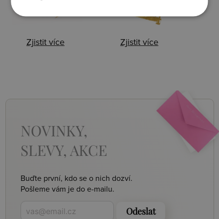
Zjistit více
Zjistit více
NOVINKY,
SLEVY, AKCE
Buďte první, kdo se o nich dozví.
Pošleme vám je do e-mailu.
Odeslat