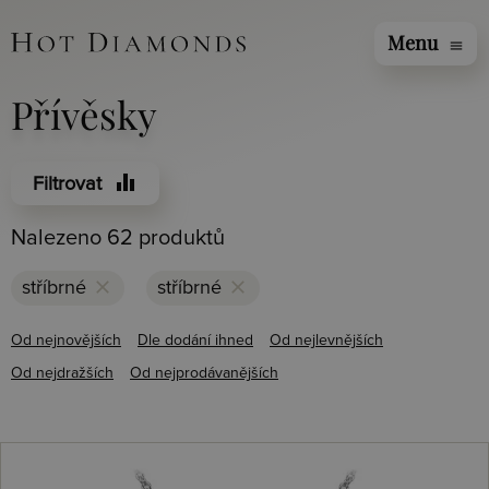
Menu
menu
Přívěsky
equalizer
Filtrovat
Nalezeno 62 produktů
clear
clear
stříbrné
stříbrné
Od nejnovějších
Dle dodání ihned
Od nejlevnějších
Od nejdražších
Od nejprodávanějších