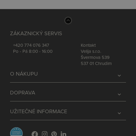
ZÁKAZNICKÝ SERVIS
+420 774 076 347
Kontakt
Po - Pá 8:00 - 16:00
Velija s.r.o.
Švermova 539
537 01 Chrudim
O NÁKUPU
expand_more
DOPRAVA
expand_more
UŽITEČNÉ INFORMACE
expand_more