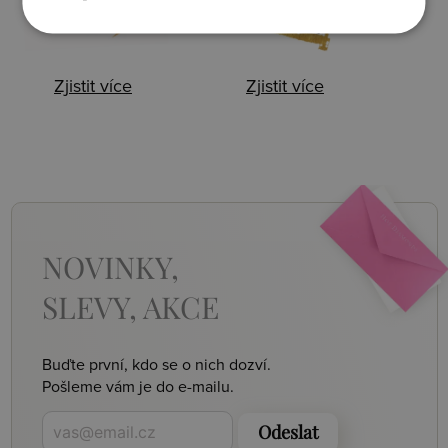
Zjistit více
Zjistit více
NOVINKY,
SLEVY, AKCE
Buďte první, kdo se o nich dozví.
Pošleme vám je do e-mailu.
Odeslat