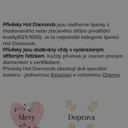
Přívěsky Hot Diamonds
jsou nádherné šperky z
rhodiovaného nebo zlaceného stříbra prvotřídní
kvality(925/1000). Je to nejbohatší kategorie šperků
Hot Diamonds.
Přívěsky jsou dodávány vždy s vyobrazeným
stříbrným řetízkem
. Každý přívěsek je osazen pravým
diamantem s certifikátem.
Přívěsky Hot Diamonds obsahují dvě speciální
kolekce - jedinečnou
Emozioni
a roztomilou
Charms
.
Slevy
Doprava