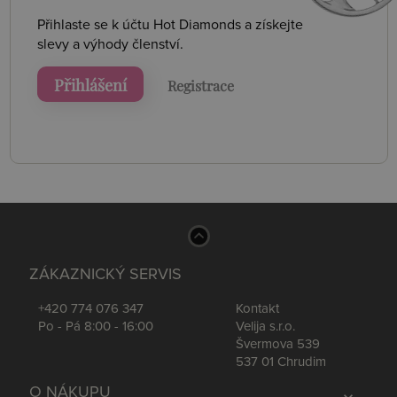
Přihlaste se k účtu Hot Diamonds a získejte
slevy a výhody členství.
Přihlášení
Registrace
ZÁKAZNICKÝ SERVIS
+420 774 076 347
Kontakt
Po - Pá 8:00 - 16:00
Velija s.r.o.
Švermova 539
537 01 Chrudim
O NÁKUPU