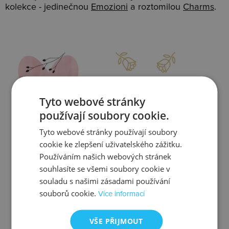
kolekce - jedinečnou
Emozioni
a roztomilou
Charms
.
Slevy
Doprava
Tyto webové stránky
používají soubory cookie.
Tyto webové stránky používají soubory
Zjistit více
Zjistit více
cookie ke zlepšení uživatelského zážitku.
Používáním našich webových stránek
souhlasíte se všemi soubory cookie v
souladu s našimi zásadami používání
souborů cookie.
Více informací
Kontrola
Výměna
VŠE PŘIJMOUT