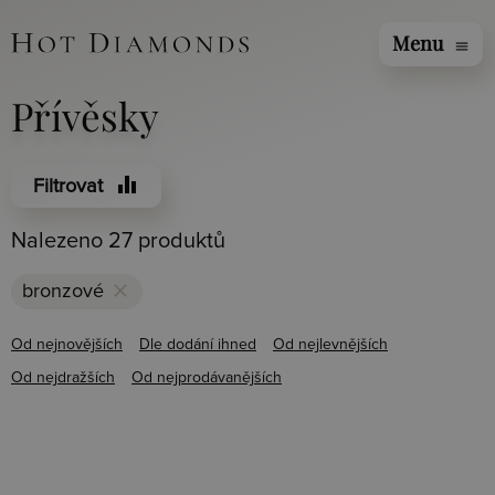
Menu
menu
Přívěsky
equalizer
Filtrovat
Nalezeno 27 produktů
clear
bronzové
Od nejnovějších
Dle dodání ihned
Od nejlevnějších
Od nejdražších
Od nejprodávanějších