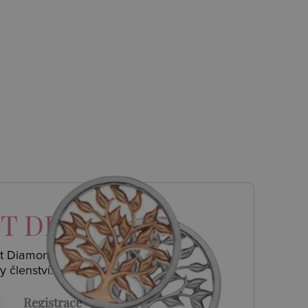
T DIAMONDS
ot Diamonds a
y členství.
Registrace