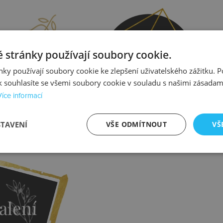
prava
Kontrola
 stránky používají soubory cookie.
ky používají soubory cookie ke zlepšení uživatelského zážitku. 
 souhlasíte se všemi soubory cookie v souladu s našimi zásadam
Více informací
STAVENÍ
VŠE ODMÍTNOUT
VŠ
istit více
Zjistit více
alení