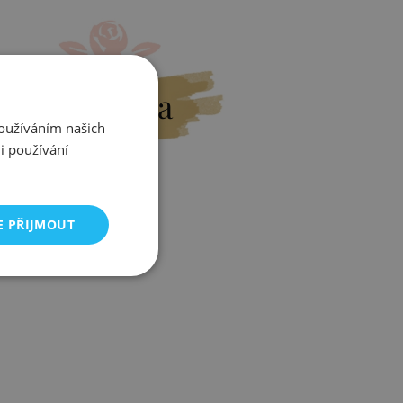
Výměna
Používáním našich
i používání
E PŘIJMOUT
Zjistit více