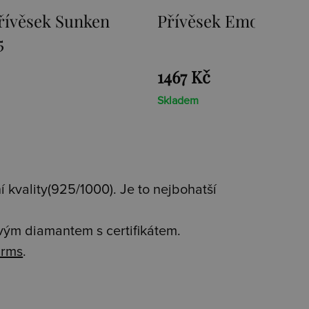
věsek Sunken
Přívěsek Emozioni Ice 
1467 Kč
Skladem
 kvality(925/1000). Je to nejbohatší
avým diamantem s certifikátem.
rms
.