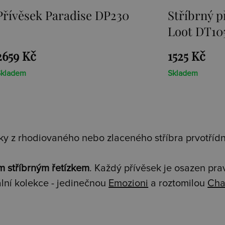
věsek Paradise DP230
Stříbrný pří
Loot DT105
9 Kč
1525 Kč
dem
Skladem
y z rhodiovaného nebo zlaceného stříbra prvotřídní
m stříbrným řetízkem
. Každý přívěsek je osazen pr
lní kolekce - jedinečnou
Emozioni
a roztomilou
Cha