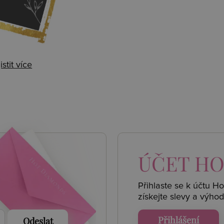
istit více
 AKCE
ÚČET
HO
Přihlaste se k účtu H
získejte
slevy a výhod
Přihlášení
Odeslat