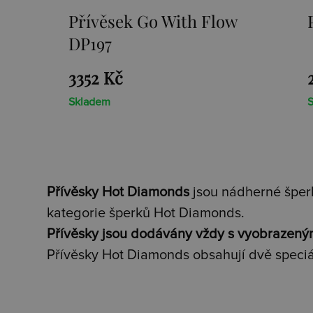
Přívěsek Go With Flow
Pří
DP197
3352 Kč
265
Skladem
Skla
Přívěsky Hot Diamonds
jsou nádherné šperk
kategorie šperků Hot Diamonds.
Přívěsky jsou dodávány vždy s vyobrazený
Přívěsky Hot Diamonds obsahují dvě speciá