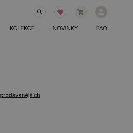
person
search
favorite
shopping_cart
KOLEKCE
NOVINKY
FAQ
prodávanějších