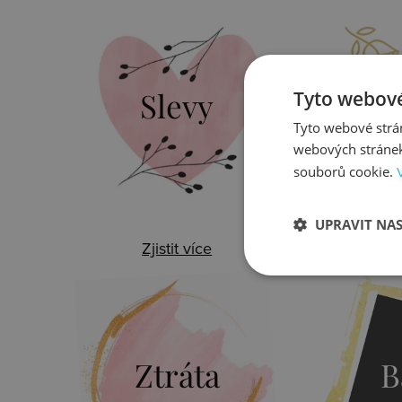
Slevy
Do
Tyto webové
Tyto webové strán
webových stránek
souborů cookie.
UPRAVIT NA
Zjistit více
Zj
Ztráta
B